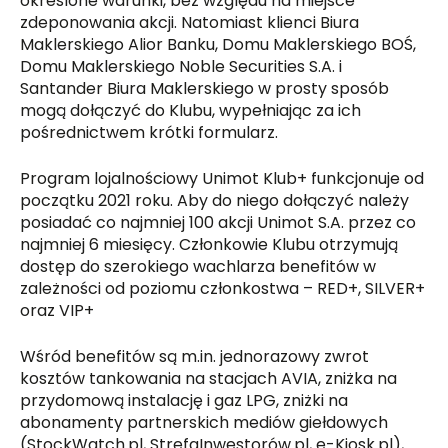
określone warunki, bez względu na miejsce
zdeponowania akcji. Natomiast klienci Biura
Maklerskiego Alior Banku, Domu Maklerskiego BOŚ,
Domu Maklerskiego Noble Securities S.A. i
Santander Biura Maklerskiego w prosty sposób
mogą dołączyć do Klubu, wypełniając za ich
pośrednictwem krótki formularz.
Program lojalnościowy Unimot Klub+ funkcjonuje od
początku 2021 roku. Aby do niego dołączyć należy
posiadać co najmniej 100 akcji Unimot S.A. przez co
najmniej 6 miesięcy. Członkowie Klubu otrzymują
dostęp do szerokiego wachlarza benefitów w
zależności od poziomu członkostwa – RED+, SILVER+
oraz VIP+
Wśród benefitów są m.in. jednorazowy zwrot
kosztów tankowania na stacjach AVIA, zniżka na
przydomową instalację i gaz LPG, zniżki na
abonamenty partnerskich mediów giełdowych
(StockWatch.pl, StrefaInwestorów.pl, e-Kiosk.pl),