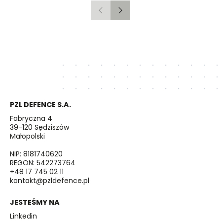
Poprzedni
Następny
PZL DEFENCE S.A.
Fabryczna 4
39-120 Sędziszów
Małopolski
NIP: 8181740620
REGON: 542273764
+48 17 745 02 11
kontakt@pzldefence.pl
JESTEŚMY NA
Linkedin