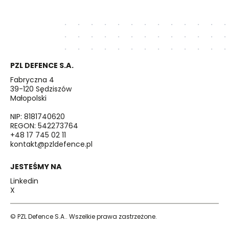
PZL DEFENCE S.A.
Fabryczna 4
39-120 Sędziszów
Małopolski
NIP: 8181740620
REGON: 542273764
+48 17 745 02 11
kontakt@pzldefence.pl
JESTEŚMY NA
Linkedin
X
© PZL Defence S.A.. Wszelkie prawa zastrzeżone.