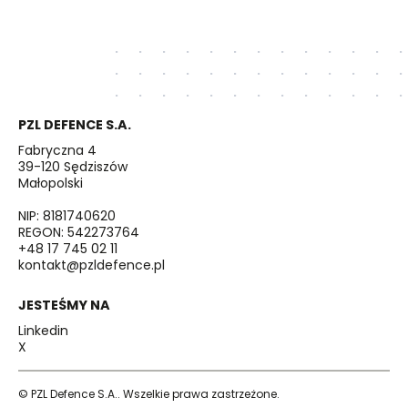
PZL DEFENCE S.A.
Fabryczna 4
39-120 Sędziszów
Małopolski
NIP: 8181740620
REGON: 542273764
+48 17 745 02 11
kontakt@pzldefence.pl
JESTEŚMY NA
Linkedin
X
© PZL Defence S.A.. Wszelkie prawa zastrzeżone.