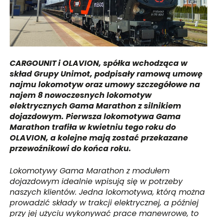
CARGOUNIT
i
OLAVION, spółka wchodząca w
skład Grupy Unimot,
podpisały
ramową
umowę
najmu
lokomotyw oraz umowy szczegółowe na
najem 8 nowoczesnych
lokomotyw
elektrycznych
Gama Marathon
z silnikiem
dojazdowym
.
Pierwsz
a lokomotywa
Gam
a
Marathon
trafiła w kwietniu tego roku do
OLAVION, a kolejne mają zostać przekazane
przewoźnikowi do końca roku
.
L
okomotywy
Gama Marathon
z modułem
dojazdowym idealnie wpisują się w potrzeby
naszych klientów. Jedna lokomotywa, którą można
prowadzić składy
w trakcji elektrycznej
, a później
przy jej użyciu wykonywać prace manewrowe,
to