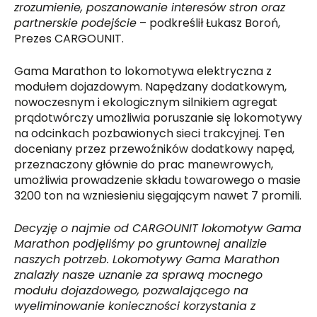
zrozumienie
, poszanowanie interesów stron
oraz
partnerski
e
podejście
– podkreślił Łukasz Boroń,
Prezes CARGOUNIT.
Gama Marathon to lokomotywa elektryczna z
modułem dojazdowym. Napędzany dodatkowym,
nowoczesnym i ekologicznym silnikiem agregat
prądotwórczy umożliwia poruszanie się̨ lokomotywy
na odcinkach pozbawionych sieci trakcyjnej. Ten
doceniany przez przewoźników dodatkowy napęd,
przeznaczony głównie do prac manewrowych,
umożliwia prowadzenie składu towarowego o masie
3200 ton na wzniesieniu sięgającym nawet 7 promili.
Decyzję o najmie od CARGOUNIT lokomotyw Gama
Marathon podjęliśmy po gruntownej analizie
naszych potrzeb. Lokomotywy Gama Marathon
znalazły nasze uznanie za sprawą mocnego
modułu dojazdowego, pozwalającego na
wyeliminowanie konieczności korzystania z