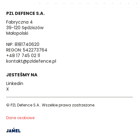
PZL DEFENCE S.A.
Fabryczna 4
39-120 Sędziszów
Małopolski
NIP: 8181740620
REGON: 542273764
+48 17 745 02 11
kontakt@pzldefence.pl
JESTEŚMY NA
Linkedin
X
© PZL Defence S.A.. Wszelkie prawa zastrzeżone.
Dane osobowe