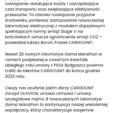
rozwiązanie redukujące koszty
i
oszczędz
ające
czas
transportu oraz
zwiększ
ające
efektywność
przewozów.
T
o
również
rozwiązanie przyjazne
środowisku,
ponieważ zastosowanie nowoczesnej
lokomotywy elektrycznej z modułem dojazdowym
spełniającym normy emisji Stage V
na
końcówkach oznacza ograniczenie emisji CO2
–
powiedział Łukasz Boroń, Prezes CARGOUNIT.
Nawet 20 nowych lokomotyw Gama Marathon w
ramach podpisanej w czwartym kwartale
ubiegłego roku umowy z PESA Bydgoszcz powinno
trafić do klientów CARGOUNIT do końca grudnia
2023 roku.
Cieszy nas zaufanie jakim
darzy
CARGOUNIT
Zarząd OLAVION, umowa ramowa i umowy
szczegółowe najmu 8 nowoczesnych lokomotyw
Gama Marathon to kontynuacja
naszej
wieloletniej
współpracy, któr
ą
charakteryzuje wzajemn
e