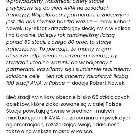
wprowadzamy. Natomiast cztery stacje
przyłączyły się do sieci AVIA na zasadach
franczyzy. Współpraca z partnerami biznesowymi
jest dla nas r
ó
wnież bardzo ważna —
mówi Robert
Nowek, Dyrektor Zarządzający siecią AVIA w Polsce
i na Ukrainie.
Ubiegły rok zamknęliśmy liczbą
ponad 60 stacji, z czego 80 proc. to stacje
franczyzowe. To pokazuje, że mamy w tym
obszarze odpowiednie narzędzia i wiedzę, by
stwarzać idealne warunki do współpracy z
partnerami. Rozwijamy się i sumiennie realizujemy
założone cele – ten rok chcemy zakończyć liczbą
100 stacji AVIA w Polsce —
dodaje Robert Nowek.
Sieć stacji AVIA liczy obecnie blisko 65 działających
obiektów, które zlokalizowane są w całej Polsce.
Stacje powstają głównie w średnich i małych
miastach, jednak AVIA nie zapomina o największych
aglomeracjach, rozszerzając swoją działalność
także o największe miasta w Polsce.