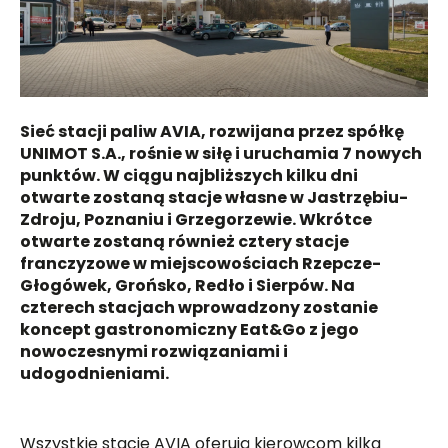
Sieć stacji paliw AVIA, rozwijana przez spółkę
UNIMOT S.A., rośnie w siłę i uruchamia 7 nowych
punktów. W ciągu najbliższych kilku dni
otwarte zostaną stacje własne w Jastrzębiu-
Zdroju, Poznaniu i Grzegorzewie. Wkrótce
otwarte zostaną również cztery stacje
franczyzowe w miejscowościach Rzepcze-
Głogówek, Grońsko, Redło i Sierpów. Na
czterech stacjach wprowadzony zostanie
koncept gastronomiczny Eat&Go z jego
nowoczesnymi rozwiązaniami i
udogodnieniami.
Wszystkie stacje AVIA oferują kierowcom kilka