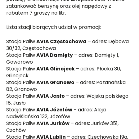
zatankować benzynę oraz olej napędowy z
rabatem 7 groszy na litr.
Lista stacji biorących udział w promocji:
Stacja Paliw
AVIA Częstochowa
– adres: Dębowa
30/32, Częstochowa
Stacja Paliw
AVIA Damięty
– adres: Damięty 1,
Goworowo
Stacja Paliw
AVIA Glinojeck
– adres: Płocka 30,
Glinojeck
Stacja Paliw
AVIA Granowo
– adres: Pozanańska
82, Granowo
Stacja Paliw
AVIA Jasło
– adres: Wojska polskiego
18, Jasło
Stacja Paliw
AVIA Józefów
– adres: Aleja
Nadwiślańska 132, Józefów
Stacja Paliw
AVIA Jurków
– adres: Jurków 351,
Czchów
Stacja Paliw
AVIA Lublin
– adres: Czechowska 19a,