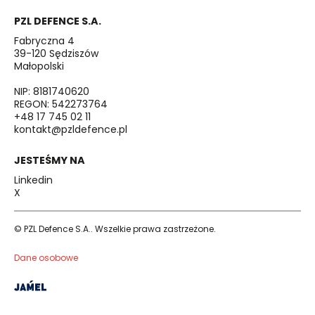
PZL DEFENCE S.A.
Fabryczna 4
39-120 Sędziszów
Małopolski
NIP: 8181740620
REGON: 542273764
+48 17 745 02 11
kontakt@pzldefence.pl
JESTEŚMY NA
Linkedin
X
© PZL Defence S.A.. Wszelkie prawa zastrzeżone.
Dane osobowe