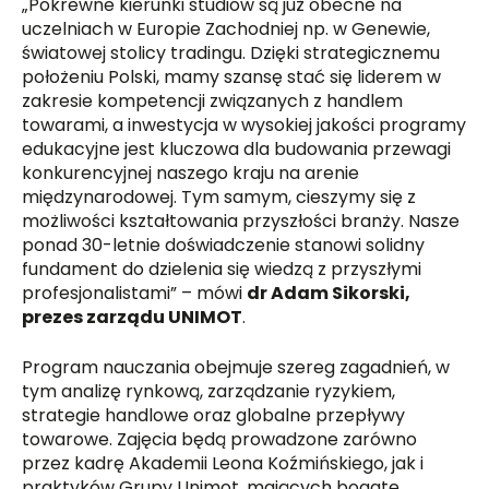
„Pokrewne kierunki studiów są już obecne na
uczelniach w Europie Zachodniej np. w Genewie,
światowej stolicy tradingu. Dzięki strategicznemu
położeniu Polski, mamy szansę stać się liderem w
zakresie kompetencji związanych z handlem
towarami, a inwestycja w wysokiej jakości programy
edukacyjne jest kluczowa dla budowania przewagi
konkurencyjnej naszego kraju na arenie
międzynarodowej. Tym samym, cieszymy się z
możliwości kształtowania przyszłości branży. Nasze
ponad 30-letnie doświadczenie stanowi solidny
fundament do dzielenia się wiedzą z przyszłymi
profesjonalistami” – mówi
dr Adam Sikorski,
prezes zarządu UNIMOT
.
Program nauczania obejmuje szereg zagadnień, w
tym analizę rynkową, zarządzanie ryzykiem,
strategie handlowe oraz globalne przepływy
towarowe. Zajęcia będą prowadzone zarówno
przez kadrę Akademii Leona Koźmińskiego, jak i
praktyków Grupy Unimot, mających bogate