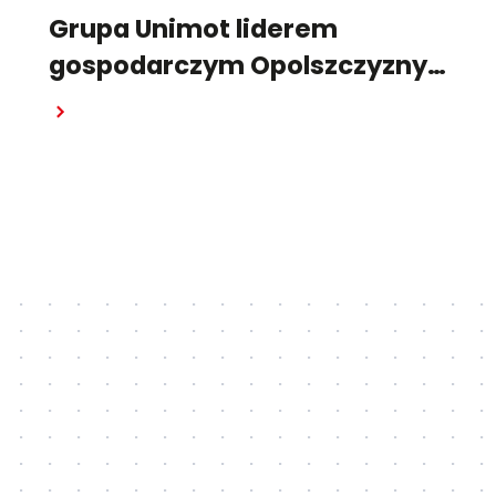
Grupa Unimot liderem
gospodarczym Opolszczyzny
w raporcie "Pulsu Biznesu"
Czytaj dalej