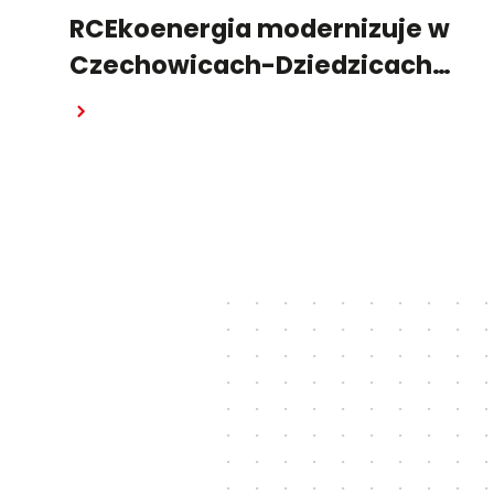
RCEkoenergia modernizuje w
Czechowicach-Dziedzicach
system wytwarzania energii
Czytaj dalej
cieplnej