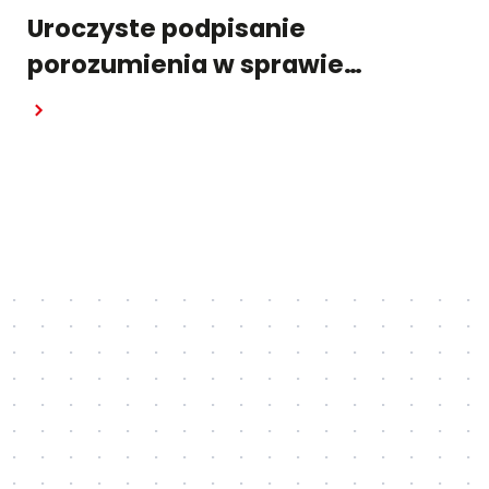
Uroczyste podpisanie
porozumienia w sprawie
FSRU-2. UNIMOT częścią
strategicznego projektu