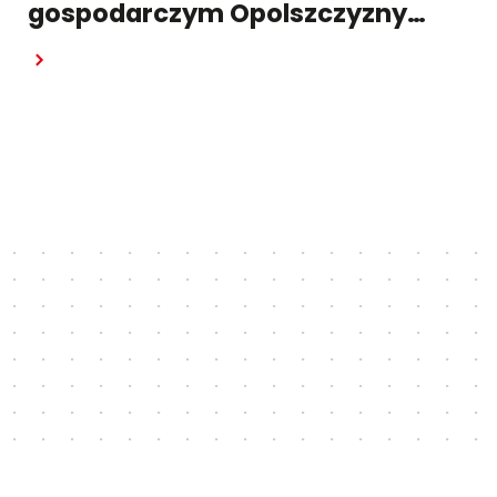
gospodarczym Opolszczyzny
w raporcie "Pulsu Biznesu"