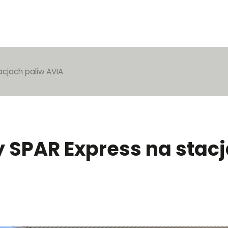
cjach paliw AVIA
 SPAR Express na stac