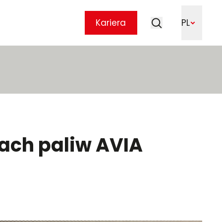
Szukaj
Kariera
PL
Szukaj
jach paliw AVIA