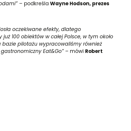
lodami”
–
podkreśla
Wayne Hodson, prezes
osła oczekiwane efekty, dlatego
y już 100 obiektów w całej Polsce, w tym około
Na bazie pilotażu wypracowaliśmy również
t gastronomiczny Eat&Go”
– mówi
Robert