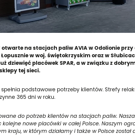
 otwarte na stacjach paliw AVIA w Odolionie przy
Łopusznie w woj. świętokrzyskim oraz w Słubicac
 już dziewięć placówek SPAR, a w związku z dobry
klepy tej sieci.
y spełnia podstawowe potrzeby klientów. Strefy r
czynne 365 dni w roku.
owane do potrzeb klientów na stacjach paliw. Nasza 
ąc kolejne nowe placówki w całej Polsce. Naszym o
m kraju, w którym działamy i także w Polsce został d