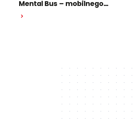
Mental Bus – mobilnego
punktu wsparcia
Czytaj dalej
psychologicznego