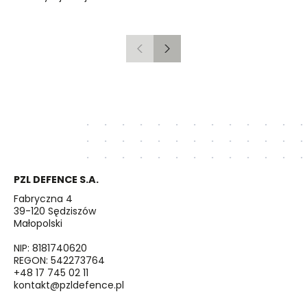
Poprzedni
Następny
PZL DEFENCE S.A.
Fabryczna 4
39-120 Sędziszów
Małopolski
NIP: 8181740620
REGON: 542273764
+48 17 745 02 11
kontakt@pzldefence.pl