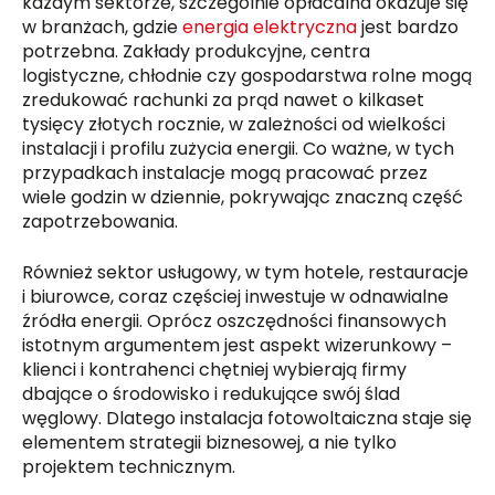
każdym sektorze, szczególnie opłacalna okazuje się
w branżach, gdzie
energia elektryczna
jest bardzo
potrzebna. Zakłady produkcyjne, centra
logistyczne, chłodnie czy gospodarstwa rolne mogą
zredukować rachunki za prąd nawet o kilkaset
tysięcy złotych rocznie, w zależności od wielkości
instalacji i profilu zużycia energii. Co ważne, w tych
przypadkach instalacje mogą pracować przez
wiele godzin w dziennie, pokrywając znaczną część
zapotrzebowania.
Również sektor usługowy, w tym hotele, restauracje
i biurowce, coraz częściej inwestuje w odnawialne
źródła energii. Oprócz oszczędności finansowych
istotnym argumentem jest aspekt wizerunkowy –
klienci i kontrahenci chętniej wybierają firmy
dbające o środowisko i redukujące swój ślad
węglowy. Dlatego instalacja fotowoltaiczna staje się
elementem strategii biznesowej, a nie tylko
projektem technicznym.