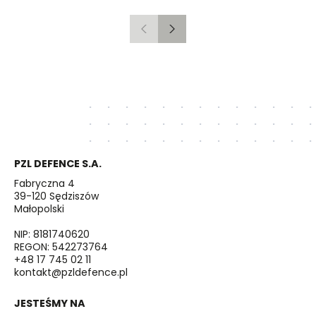
Poprzedni
Następny
PZL DEFENCE S.A.
Fabryczna 4
39-120 Sędziszów
Małopolski
NIP: 8181740620
REGON: 542273764
+48 17 745 02 11
kontakt@pzldefence.pl
JESTEŚMY NA