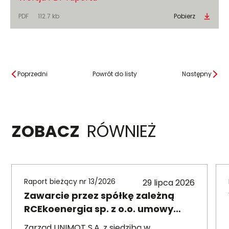
PDF
112.7 kb
Pobierz
Poprzedni
Powrót do listy
Następny
ZOBACZ
RÓWNIEŻ
Raport bieżący nr 13/2026
29 lipca 2026
Zawarcie przez spółkę zależną
RCEkoenergia sp. z o.o. umowy
wieloletniej na sprzedaż ciepła do
Zarząd UNIMOT S.A. z siedzibą w