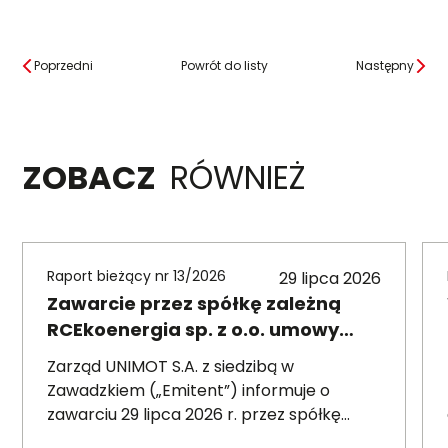
Poprzedni
Powrót do listy
Następny
ZOBACZ
RÓWNIEŻ
Raport bieżący nr 13/2026
29 lipca 2026
Zawarcie przez spółkę zależną
RCEkoenergia sp. z o.o. umowy
wieloletniej na sprzedaż ciepła do
Zarząd UNIMOT S.A. z siedzibą w
miasta Czechowice-Dziedzice
Zawadzkiem („Emitent”) informuje o
zawarciu 29 lipca 2026 r. przez spółkę
zależną – RCEkoenergia sp. z o.o. („RCE”) –