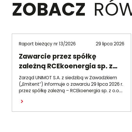
ZOBACZ
RÓW
Raport bieżący nr 13/2026
29 lipca 2026
Zawarcie przez spółkę
zależną RCEkoenergia sp. z
o.o. umowy wieloletniej na
Zarząd UNIMOT S.A. z siedzibą w Zawadzkiem
sprzedaż ciepła do miasta
(„Emitent”) informuje o zawarciu 29 lipca 2026 r.
przez spółkę zależną – RCEkoenergia sp. z o.o.
Czechowice-Dziedzice
(„RCE”) – wieloletniej umowy sprzedaży ciepła z
Czytaj dalej
Przedsiębiorstwem Inżynierii Miejskiej sp. z o.o. z
siedzibą w Czechowicach-Dziedzicach („PIM”),
dotyczącej sprzedaży ciepła do miasta
Czechowice-Dziedzice przez RCE („Umowa”).