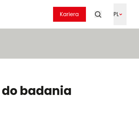
Szukaj
Kariera
PL
Szukaj
a do badania