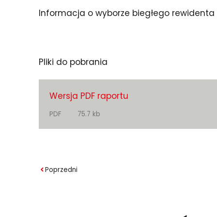
Informacja o wyborze biegłego rewidenta
Pliki do pobrania
Wersja PDF raportu
PDF
75.7 kb
Poprzedni