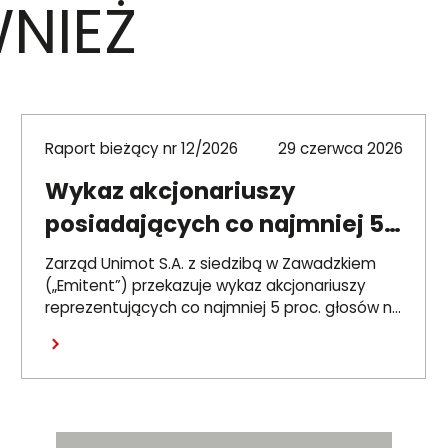
NIEŻ
Raport bieżący nr 12/2026
29 czerwca 2026
Wykaz akcjonariuszy
posiadających co najmniej 5
proc. głosów na ZWZ 26
Zarząd Unimot S.A. z siedzibą w Zawadzkiem
czerwca 2026 r.
(„Emitent”) przekazuje wykaz akcjonariuszy
reprezentujących co najmniej 5 proc. głosów na
Zwyczajnym Walnym Zgromadzeniu Emitenta,
Czytaj dalej
które odbyło się 26 czerwca 2026 r. („ZWZ”).