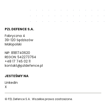
PZL DEFENCE S.A.
Fabryczna 4
39-120 Sędziszów
Małopolski
NIP: 8181740620
REGON: 542273764
+48 17 745 02 11
kontakt@pzldefence.pl
JESTEŚMY NA
Linkedin
X
© PZL Defence S.A.. Wszelkie prawa zastrzeżone.