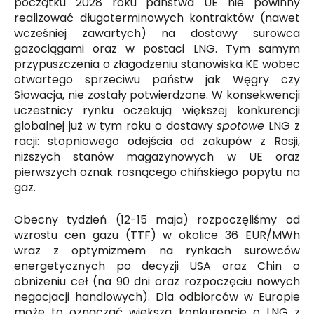
początku 2028 roku państwa UE nie powinny
realizować długoterminowych kontraktów (nawet
wcześniej zawartych) na dostawy surowca
gazociągami oraz w postaci LNG. Tym samym
przypuszczenia o złagodzeniu stanowiska KE wobec
otwartego sprzeciwu państw jak Węgry czy
Słowacja, nie zostały potwierdzone. W konsekwencji
uczestnicy rynku oczekują większej konkurencji
globalnej już w tym roku o dostawy
spotowe
LNG z
racji: stopniowego odejścia od zakupów z Rosji,
niższych stanów magazynowych w UE oraz
pierwszych oznak rosnącego chińskiego popytu na
gaz.
Obecny tydzień (12-15 maja) rozpoczęliśmy od
wzrostu cen gazu (TTF) w okolice 36 EUR/MWh
wraz z optymizmem na rynkach surowców
energetycznych po decyzji USA oraz Chin o
obniżeniu ceł (na 90 dni oraz rozpoczęciu nowych
negocjacji handlowych). Dla odbiorców w Europie
może to oznaczać większą konkurencję o LNG z