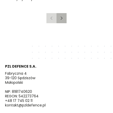
Poprzedni
Następny
PZL DEFENCE S.A.
Fabryczna 4
39-120 Sędziszów
Małopolski
NIP: 8181740620
REGON: 542273764
+48 17 745 02 11
kontakt@pzldefence.pl