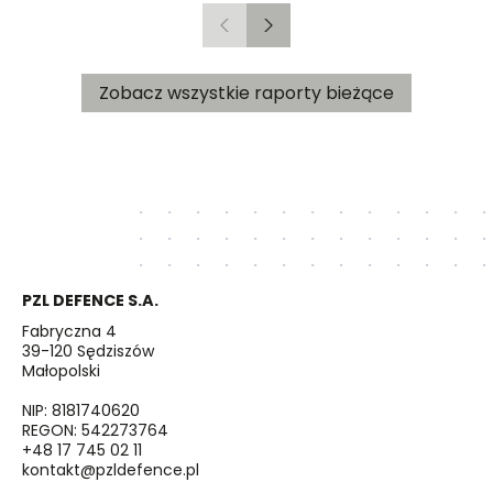
ciepła do miasta Czechowice-Dziedzice
Poprzedni
Następny
przez RCE („Umowa”).
Zobacz wszystkie raporty bieżące
PZL DEFENCE S.A.
Fabryczna 4
39-120 Sędziszów
Małopolski
NIP: 8181740620
REGON: 542273764
+48 17 745 02 11
kontakt@pzldefence.pl