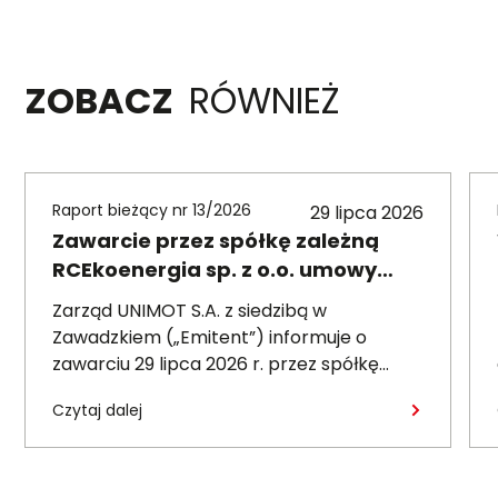
ZOBACZ
RÓWNIEŻ
Raport bieżący nr 13/2026
29 lipca 2026
Zawarcie przez spółkę zależną
RCEkoenergia sp. z o.o. umowy
wieloletniej na sprzedaż ciepła do
Zarząd UNIMOT S.A. z siedzibą w
miasta Czechowice-Dziedzice
Zawadzkiem („Emitent”) informuje o
zawarciu 29 lipca 2026 r. przez spółkę
zależną – RCEkoenergia sp. z o.o. („RCE”) –
Czytaj dalej
wieloletniej umowy sprzedaży ciepła z
Przedsiębiorstwem Inżynierii Miejskiej sp. z
o.o. z siedzibą w Czechowicach-
Dziedzicach („PIM”), dotyczącej sprzedaży