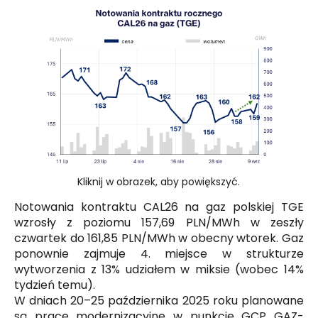
Kliknij w obrazek, aby powiększyć.
Notowania kontraktu CAL26 na gaz polskiej TGE
wzrosły z poziomu 157,69 PLN/MWh w zeszły
czwartek do 161,85 PLN/MWh w obecny wtorek. Gaz
ponownie zajmuje 4. miejsce w strukturze
wytworzenia z 13% udziałem w miksie (wobec 14%
tydzień temu).
W dniach 20–25 października 2025 roku planowane
są prace modernizacyjne w punkcie GCP GAZ-