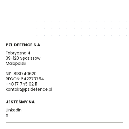
PZL DEFENCE S.A.
Fabryczna 4
39-120 Sędziszów
Małopolski
NIP: 8181740620
REGON: 542273764
+48 17 745 02 11
kontakt@pzldefence.pl
JESTEŚMY NA
Linkedin
X