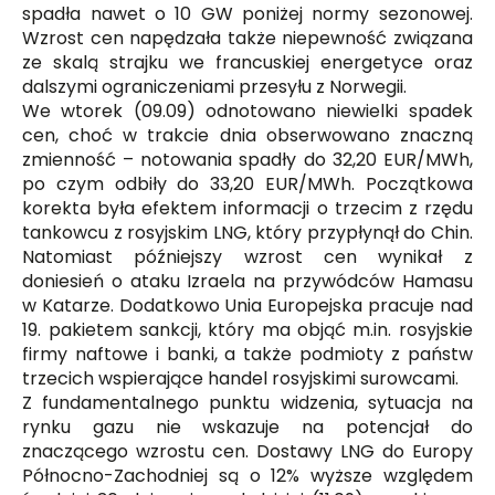
spadła nawet o 10 GW poniżej normy sezonowej.
Wzrost cen napędzała także niepewność związana
ze skalą strajku we francuskiej energetyce oraz
dalszymi ograniczeniami przesyłu z Norwegii.
We wtorek (09.09) odnotowano niewielki spadek
cen, choć w trakcie dnia obserwowano znaczną
zmienność – notowania spadły do 32,20 EUR/MWh,
po czym odbiły do 33,20 EUR/MWh. Początkowa
korekta była efektem informacji o trzecim z rzędu
tankowcu z rosyjskim LNG, który przypłynął do Chin.
Natomiast późniejszy wzrost cen wynikał z
doniesień o ataku Izraela na przywódców Hamasu
w Katarze. Dodatkowo Unia Europejska pracuje nad
19. pakietem sankcji, który ma objąć m.in. rosyjskie
firmy naftowe i banki, a także podmioty z państw
trzecich wspierające handel rosyjskimi surowcami.
Z fundamentalnego punktu widzenia, sytuacja na
rynku gazu nie wskazuje na potencjał do
znaczącego wzrostu cen. Dostawy LNG do Europy
Północno-Zachodniej są o 12% wyższe względem