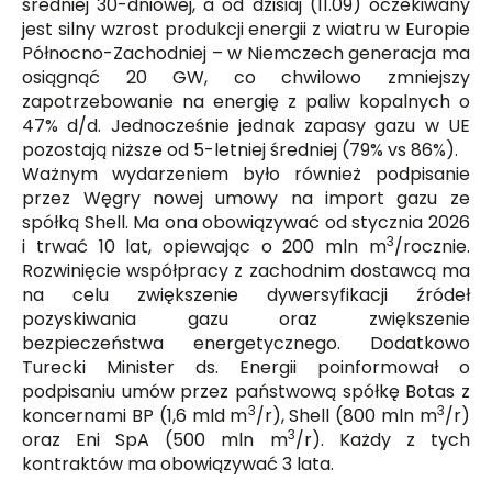
średniej 30-dniowej, a od dzisiaj (11.09) oczekiwany
jest silny wzrost produkcji energii z wiatru w Europie
Północno-Zachodniej – w Niemczech generacja ma
osiągnąć 20 GW, co chwilowo zmniejszy
zapotrzebowanie na energię z paliw kopalnych o
47% d/d. Jednocześnie jednak zapasy gazu w UE
pozostają niższe od 5-letniej średniej (79% vs 86%).
Ważnym wydarzeniem było również podpisanie
przez Węgry nowej umowy na import gazu ze
spółką Shell. Ma ona obowiązywać od stycznia 2026
3
i trwać 10 lat, opiewając o 200 mln m
/rocznie.
Rozwinięcie współpracy z zachodnim dostawcą ma
na celu zwiększenie dywersyfikacji źródeł
pozyskiwania gazu oraz zwiększenie
bezpieczeństwa energetycznego. Dodatkowo
Turecki Minister ds. Energii poinformował o
podpisaniu umów przez państwową spółkę Botas z
3
3
koncernami BP (1,6 mld m
/r), Shell (800 mln m
/r)
3
oraz Eni SpA (500 mln m
/r). Każdy z tych
kontraktów ma obowiązywać 3 lata.