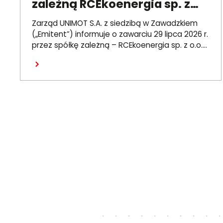
zależną RCEkoenergia sp. z
o.o. umowy wieloletniej na
Zarząd UNIMOT S.A. z siedzibą w Zawadzkiem
sprzedaż ciepła do miasta
(„Emitent”) informuje o zawarciu 29 lipca 2026 r.
przez spółkę zależną – RCEkoenergia sp. z o.o.
Czechowice-Dziedzice
(„RCE”) – wieloletniej umowy sprzedaży ciepła z
Czytaj dalej
Przedsiębiorstwem Inżynierii Miejskiej sp. z o.o. z
siedzibą w Czechowicach-Dziedzicach („PIM”),
dotyczącej sprzedaży ciepła do miasta
Czechowice-Dziedzice przez RCE („Umowa”).