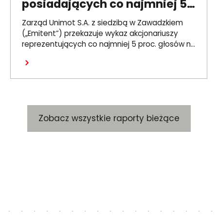
posiadających co najmniej 5
proc. głosów na ZWZ 26
Zarząd Unimot S.A. z siedzibą w Zawadzkiem
czerwca 2026 r.
(„Emitent”) przekazuje wykaz akcjonariuszy
reprezentujących co najmniej 5 proc. głosów na
Zwyczajnym Walnym Zgromadzeniu Emitenta,
Czytaj dalej
które odbyło się 26 czerwca 2026 r. („ZWZ”).
Zobacz wszystkie raporty bieżące