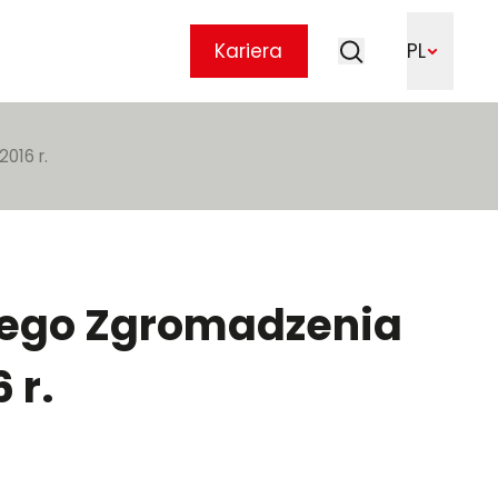
Szukaj
Kariera
PL
Szukaj
016 r.
nego Zgromadzenia
 r.