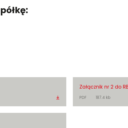
półkę:
Załącznik nr 2 do RB
Pobierz
PDF
187.4 kb