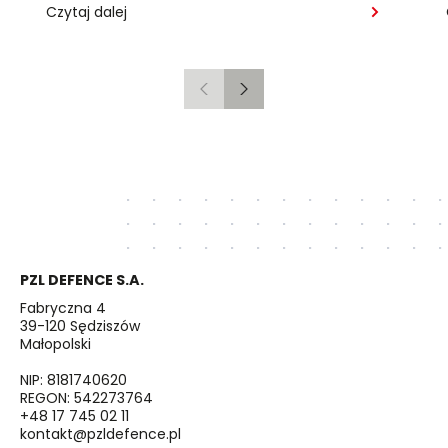
Czytaj dalej
Poprzedni
Następny
PZL DEFENCE S.A.
Fabryczna 4
39-120 Sędziszów
Małopolski
NIP: 8181740620
REGON: 542273764
+48 17 745 02 11
kontakt@pzldefence.pl