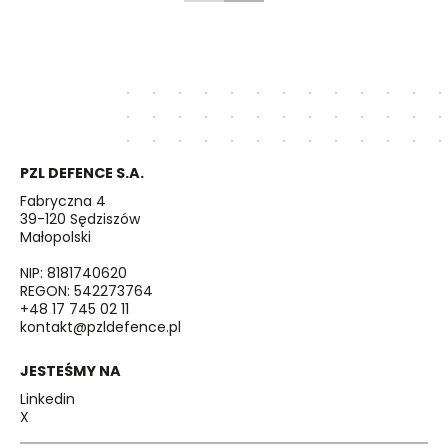
PZL DEFENCE S.A.
Fabryczna 4
39-120 Sędziszów
Małopolski
NIP: 8181740620
REGON: 542273764
+48 17 745 02 11
kontakt@pzldefence.pl
JESTEŚMY NA
Linkedin
X