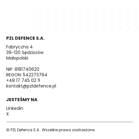
PZL DEFENCE S.A.
Fabryczna 4
39-120 Sędziszów
Małopolski
NIP: 8181740620
REGON: 542273764
+48 17 745 02 11
kontakt@pzldefence.pl
JESTEŚMY NA
Linkedin
X
© PZL Defence S.A.. Wszelkie prawa zastrzeżone.