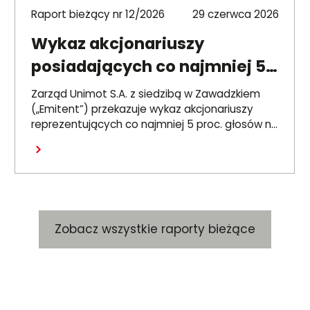
Raport bieżący nr 12/2026
29 czerwca 2026
Wykaz akcjonariuszy
posiadających co najmniej 5
proc. głosów na ZWZ 26
Zarząd Unimot S.A. z siedzibą w Zawadzkiem
czerwca 2026 r.
(„Emitent”) przekazuje wykaz akcjonariuszy
reprezentujących co najmniej 5 proc. głosów na
Zwyczajnym Walnym Zgromadzeniu Emitenta,
Czytaj dalej
które odbyło się 26 czerwca 2026 r. („ZWZ”).
Zobacz wszystkie raporty bieżące