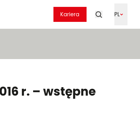
Szukaj
Kariera
PL
Szukaj
016 r. – wstępne