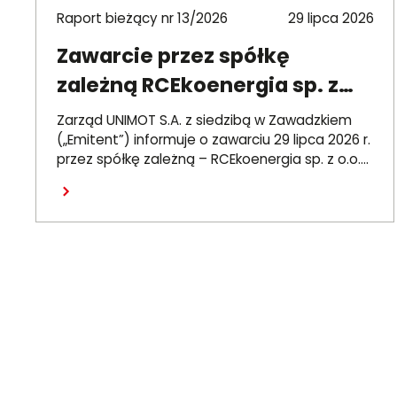
Raport bieżący nr 13/2026
29 lipca 2026
Zawarcie przez spółkę
zależną RCEkoenergia sp. z
o.o. umowy wieloletniej na
Zarząd UNIMOT S.A. z siedzibą w Zawadzkiem
sprzedaż ciepła do miasta
(„Emitent”) informuje o zawarciu 29 lipca 2026 r.
przez spółkę zależną – RCEkoenergia sp. z o.o.
Czechowice-Dziedzice
(„RCE”) – wieloletniej umowy sprzedaży ciepła z
Czytaj dalej
Przedsiębiorstwem Inżynierii Miejskiej sp. z o.o. z
siedzibą w Czechowicach-Dziedzicach („PIM”),
dotyczącej sprzedaży ciepła do miasta
Czechowice-Dziedzice przez RCE („Umowa”).