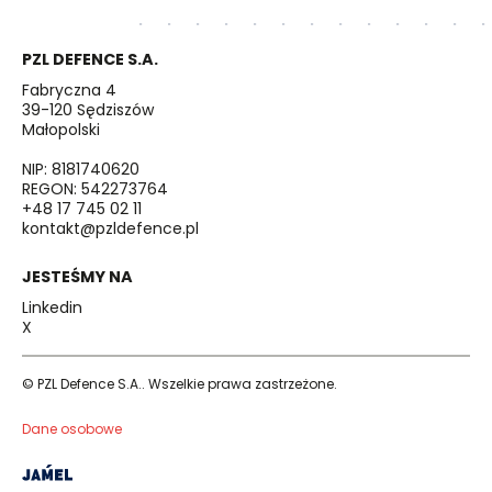
PZL DEFENCE S.A.
Fabryczna 4
39-120 Sędziszów
Małopolski
NIP: 8181740620
REGON: 542273764
+48 17 745 02 11
kontakt@pzldefence.pl
JESTEŚMY NA
Linkedin
X
© PZL Defence S.A.. Wszelkie prawa zastrzeżone.
Dane osobowe