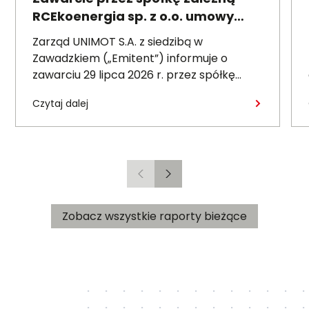
RCEkoenergia sp. z o.o. umowy
wieloletniej na sprzedaż ciepła do
Zarząd UNIMOT S.A. z siedzibą w
miasta Czechowice-Dziedzice
Zawadzkiem („Emitent”) informuje o
zawarciu 29 lipca 2026 r. przez spółkę
zależną – RCEkoenergia sp. z o.o. („RCE”) –
Czytaj dalej
wieloletniej umowy sprzedaży ciepła z
Przedsiębiorstwem Inżynierii Miejskiej sp. z
o.o. z siedzibą w Czechowicach-
Dziedzicach („PIM”), dotyczącej sprzedaży
ciepła do miasta Czechowice-Dziedzice
Poprzedni
Następny
przez RCE („Umowa”).
Zobacz wszystkie raporty bieżące