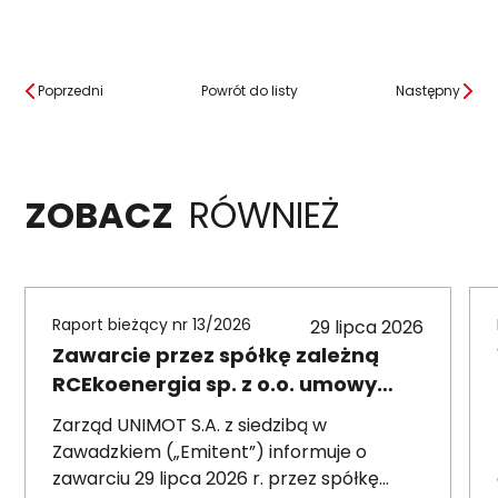
Poprzedni
Powrót do listy
Następny
ZOBACZ
RÓWNIEŻ
Raport bieżący nr 13/2026
29 lipca 2026
Zawarcie przez spółkę zależną
RCEkoenergia sp. z o.o. umowy
wieloletniej na sprzedaż ciepła do
Zarząd UNIMOT S.A. z siedzibą w
miasta Czechowice-Dziedzice
Zawadzkiem („Emitent”) informuje o
zawarciu 29 lipca 2026 r. przez spółkę