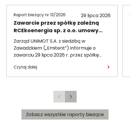
Raport bieżący nr 13/2026
29 lipca 2026
Zawarcie przez spółkę zależną
RCEkoenergia sp. z o.o. umowy
wieloletniej na sprzedaż ciepła do
Zarząd UNIMOT S.A. z siedzibą w
miasta Czechowice-Dziedzice
Zawadzkiem („Emitent”) informuje o
zawarciu 29 lipca 2026 r. przez spółkę
zależną – RCEkoenergia sp. z o.o. („RCE”) –
Czytaj dalej
wieloletniej umowy sprzedaży ciepła z
Przedsiębiorstwem Inżynierii Miejskiej sp. z
o.o. z siedzibą w Czechowicach-
Dziedzicach („PIM”), dotyczącej sprzedaży
ciepła do miasta Czechowice-Dziedzice
Poprzedni
Następny
przez RCE („Umowa”).
Zobacz wszystkie raporty bieżące