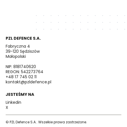
PZL DEFENCE S.A.
Fabryczna 4
39-120 Sędziszów
Małopolski
NIP: 8181740620
REGON: 542273764
+48 17 745 02 11
kontakt@pzldefence.pl
JESTEŚMY NA
Linkedin
X
© PZL Defence S.A.. Wszelkie prawa zastrzeżone.