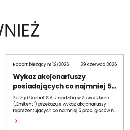
NIEŻ
Raport bieżący nr 12/2026
29 czerwca 2026
Wykaz akcjonariuszy
posiadających co najmniej 5
proc. głosów na ZWZ 26
Zarząd Unimot S.A. z siedzibą w Zawadzkiem
czerwca 2026 r.
(„Emitent”) przekazuje wykaz akcjonariuszy
reprezentujących co najmniej 5 proc. głosów na
Zwyczajnym Walnym Zgromadzeniu Emitenta,
Czytaj dalej
które odbyło się 26 czerwca 2026 r. („ZWZ”).