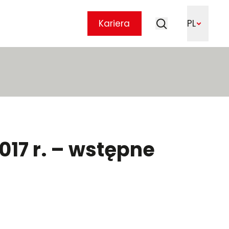
Szukaj
Kariera
PL
Szukaj
017 r. – wstępne