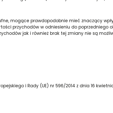
oufne, mogące prawdopodobnie mieć znaczący wpływ
rtości przychodów w odniesieniu do poprzedniego ok
ychodów jak i również brak tej zmiany nie są możl
ropejskiego i Rady (UE) nr 596/2014 z dnia 16 kwietn