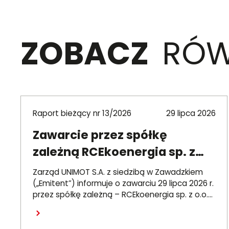
ZOBACZ
RÓW
Raport bieżący nr 13/2026
29 lipca 2026
Zawarcie przez spółkę
zależną RCEkoenergia sp. z
o.o. umowy wieloletniej na
Zarząd UNIMOT S.A. z siedzibą w Zawadzkiem
sprzedaż ciepła do miasta
(„Emitent”) informuje o zawarciu 29 lipca 2026 r.
przez spółkę zależną – RCEkoenergia sp. z o.o.
Czechowice-Dziedzice
(„RCE”) – wieloletniej umowy sprzedaży ciepła z
Czytaj dalej
Przedsiębiorstwem Inżynierii Miejskiej sp. z o.o. z
siedzibą w Czechowicach-Dziedzicach („PIM”),