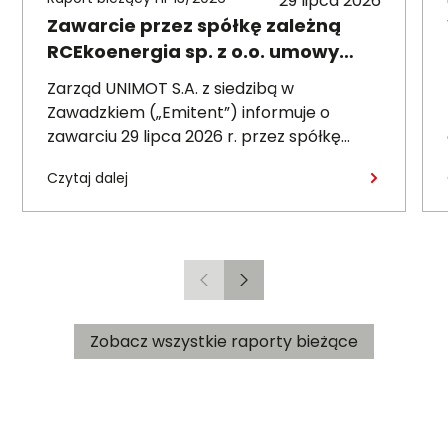
29 lipca 2026
Zawarcie przez spółkę zależną
RCEkoenergia sp. z o.o. umowy
wieloletniej na sprzedaż ciepła do
Zarząd UNIMOT S.A. z siedzibą w
miasta Czechowice-Dziedzice
Zawadzkiem („Emitent”) informuje o
zawarciu 29 lipca 2026 r. przez spółkę
zależną – RCEkoenergia sp. z o.o. („RCE”) –
Czytaj dalej
wieloletniej umowy sprzedaży ciepła z
Przedsiębiorstwem Inżynierii Miejskiej sp. z
o.o. z siedzibą w Czechowicach-
Dziedzicach („PIM”), dotyczącej sprzedaży
ciepła do miasta Czechowice-Dziedzice
Poprzedni
Następny
przez RCE („Umowa”).
Zobacz wszystkie raporty bieżące