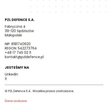
PZL DEFENCE S.A.
Fabryczna 4
39-120 Sędziszów
Małopolski
NIP: 8181740620
REGON: 542273764
+48 17 745 02 11
kontakt@pzldefence.pl
JESTEŚMY NA
Linkedin
X
© PZL Defence S.A.. Wszelkie prawa zastrzeżone.
Dane osobowe