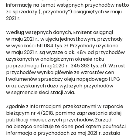
informację na temat wstępnych przychodów netto
ze sprzedaży („przychody”) osiągniętych w maju
2021 r.
Według wstępnych danych, Emitent osiągnął
w maju 2021 r., w ujęciu jednostkowym, przychody
w wysokości 511 084 tys. zł. Przychody uzyskane
w maju 2021 r. są wyższe o ok. 48% od przychodów
uzyskanych w analogicznym okresie roku
poprzedniego (maj 2020 r.: 345 363 tys. zł). Wzrost
przychodów wynika głównie ze wzrostów cen
i wolumenów sprzedaży oleju napędowego i LPG
oraz uzyskanych dużo wyższych przychodów
w segmencie sieci stacji Avia.
Zgodnie z informacjami przekazanymi w raporcie
bieżącym nr 4/2018, pomimo zaprzestania stałej
publikacji miesięcznych przychodów, Zarząd
na bieżąco analizuje te dane pod kątem poufności.
Informacja o przychodach za maj 2021 r. została