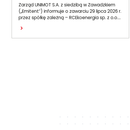
o.o. umowy wieloletniej na
Zarząd UNIMOT S.A. z siedzibą w Zawadzkiem
sprzedaż ciepła do miasta
(„Emitent”) informuje o zawarciu 29 lipca 2026 r.
przez spółkę zależną – RCEkoenergia sp. z o.o.
Czechowice-Dziedzice
(„RCE”) – wieloletniej umowy sprzedaży ciepła z
Czytaj dalej
Przedsiębiorstwem Inżynierii Miejskiej sp. z o.o. z
siedzibą w Czechowicach-Dziedzicach („PIM”),
dotyczącej sprzedaży ciepła do miasta
Czechowice-Dziedzice przez RCE („Umowa”).