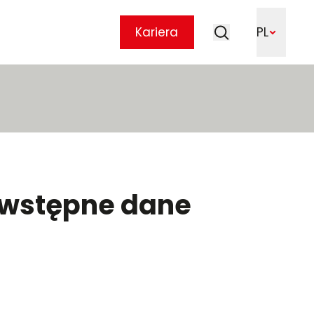
Szukaj
Kariera
PL
Szukaj
– wstępne dane