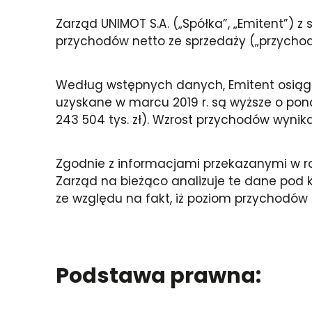
Zarząd UNIMOT S.A. („Spółka”, „Emitent”)
przychodów netto ze sprzedaży („przychod
Według wstępnych danych, Emitent osiągną
uzyskane w marcu 2019 r. są wyższe o po
243 504 tys. zł). Wzrost przychodów wyni
Zgodnie z informacjami przekazanymi w ra
Zarząd na bieżąco analizuje te dane pod 
ze względu na fakt, iż poziom przychodó
Podstawa prawna: