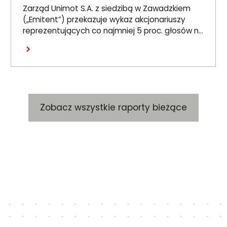
proc. głosów na ZWZ 26
Zarząd Unimot S.A. z siedzibą w Zawadzkiem
czerwca 2026 r.
(„Emitent”) przekazuje wykaz akcjonariuszy
reprezentujących co najmniej 5 proc. głosów na
Zwyczajnym Walnym Zgromadzeniu Emitenta,
Czytaj dalej
które odbyło się 26 czerwca 2026 r. („ZWZ”).
Zobacz wszystkie raporty bieżące