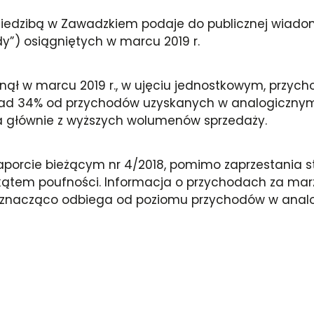
 z siedzibą w Zawadzkiem podaje do publicznej wia
y”) osiągniętych w marcu 2019 r.
ł w marcu 2019 r., w ujęciu jednostkowym, przychod
nad 34% od przychodów uzyskanych w analogicznym o
ka głównie z wyższych wolumenów sprzedaży.
porcie bieżącym nr 4/2018, pomimo zaprzestania st
kątem poufności. Informacja o przychodach za marz
w znacząco odbiega od poziomu przychodów w analo