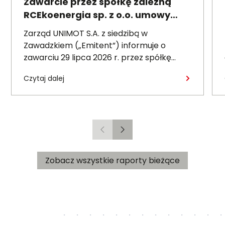
Zawarcie przez spółkę zależną
RCEkoenergia sp. z o.o. umowy
wieloletniej na sprzedaż ciepła do
Zarząd UNIMOT S.A. z siedzibą w
miasta Czechowice-Dziedzice
Zawadzkiem („Emitent”) informuje o
zawarciu 29 lipca 2026 r. przez spółkę
zależną – RCEkoenergia sp. z o.o. („RCE”) –
Czytaj dalej
wieloletniej umowy sprzedaży ciepła z
Przedsiębiorstwem Inżynierii Miejskiej sp. z
o.o. z siedzibą w Czechowicach-
Dziedzicach („PIM”), dotyczącej sprzedaży
ciepła do miasta Czechowice-Dziedzice
Poprzedni
Następny
przez RCE („Umowa”).
Zobacz wszystkie raporty bieżące