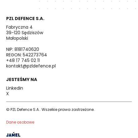
PZL DEFENCE S.A.
Fabryczna 4
39-120 Sędziszów
Małopolski
NIP: 8181740620
REGON: 542273764
+48 17 745 02 11
kontakt@pzldefence.pl
JESTEŚMY NA
Linkedin
X
© PZL Defence S.A.. Wszelkie prawa zastrzeżone.
Dane osobowe