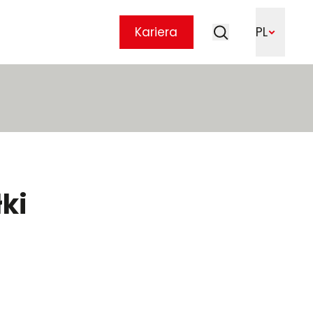
Szukaj
Kariera
PL
Szukaj
ki