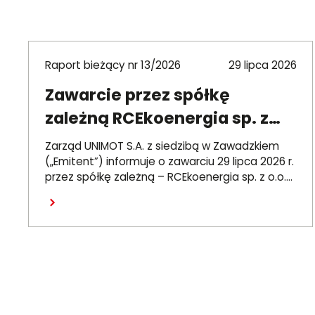
Raport bieżący nr 13/2026
29 lipca 2026
Zawarcie przez spółkę
zależną RCEkoenergia sp. z
o.o. umowy wieloletniej na
Zarząd UNIMOT S.A. z siedzibą w Zawadzkiem
sprzedaż ciepła do miasta
(„Emitent”) informuje o zawarciu 29 lipca 2026 r.
przez spółkę zależną – RCEkoenergia sp. z o.o.
Czechowice-Dziedzice
(„RCE”) – wieloletniej umowy sprzedaży ciepła z
Czytaj dalej
Przedsiębiorstwem Inżynierii Miejskiej sp. z o.o. z
siedzibą w Czechowicach-Dziedzicach („PIM”),
dotyczącej sprzedaży ciepła do miasta
Czechowice-Dziedzice przez RCE („Umowa”).