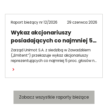
Raport bieżący nr 12/2026
29 czerwca 2026
Wykaz akcjonariuszy
posiadających co najmniej 5
proc. głosów na ZWZ 26
Zarząd Unimot S.A. z siedzibą w Zawadzkiem
czerwca 2026 r.
(„Emitent”) przekazuje wykaz akcjonariuszy
reprezentujących co najmniej 5 proc. głosów na
Zwyczajnym Walnym Zgromadzeniu Emitenta,
Czytaj dalej
które odbyło się 26 czerwca 2026 r. („ZWZ”).
Zobacz wszystkie raporty bieżące