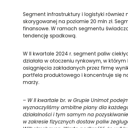
Segment infrastruktury i logistyki równie
skorygowanej na poziomie 20 mln zł. Segm
finansowe. W ramach segmentu świadczone
tendencję spadkową.
W II kwartale 2024 r. segment paliw ciek
działała w otoczeniu rynkowym, w którym 
osiągnięcia zakładanych przez firmę wyni
portfela produktowego i koncentruje się
marży.
–
W II kwartale br. w Grupie Unimot podejm
wyznaczyliśmy ambitne plany dla każdego 
działalności i tym samym na pozyskiwanie
w zakresie fizycznych dostaw paliw żeglu