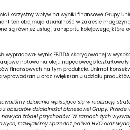
ż miał korzystny wpływ na wyniki finansowe Grupy Un
ent ten obejmuje działalność w zakresie magazynowa
 są również usługi transportu kolejowego, które o
łych wypracował wynik EBITDA skorygowanej w wysoko
krajowe notowania oleju napędowego kształtowały 
ków finansowych na tym produkcie. Unimot konsekw
 na wprowadzaniu oraz zwiększaniu udziału produkt
owaliśmy działania wpisujące się w realizację strate
z obszarów działalności biznesowej Grupy. Przede
 nowych źródeł przychodów. W ramach tych wyzwań, w
gowych, rozwijaliśmy sprzedaż paliwa HVO oraz wyna