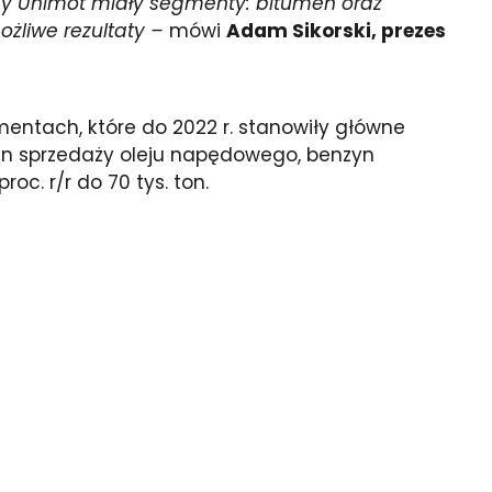
upy Unimot miały segmenty: bitumen oraz
możliwe rezultaty –
mówi
Adam Sikorski, prezes
mentach, które do 2022 r. stanowiły główne
n sprzedaży oleju napędowego, benzyn
oc. r/r do 70 tys. ton.