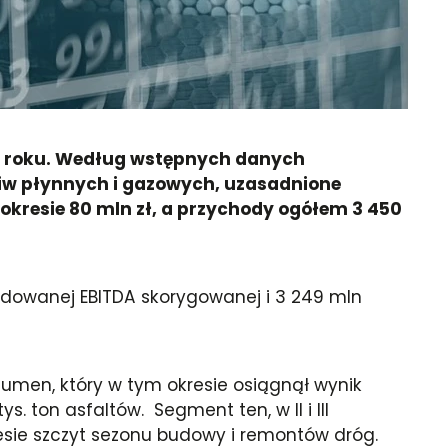
4 roku. Według wstępnych danych
w płynnych i gazowych, uzasadnione
okresie 80 mln zł, a przychody ogółem 3 450
idowanej EBITDA skorygowanej i 3 249 mln
tumen, który w tym okresie osiągnął wynik
. ton asfaltów. Segment ten, w II i III
ie szczyt sezonu budowy i remontów dróg.