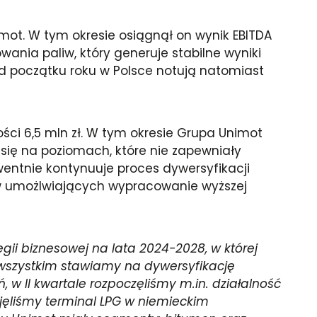
imot. W tym okresie osiągnął on wynik EBITDA
nia paliw, który generuje stabilne wyniki
d początku roku w Polsce notują natomiast
ści 6,5 mln zł. W tym okresie Grupa Unimot
się na poziomach, które nie zapewniały
entnie kontynuuje proces dywersyfikacji
ów umożlwiających wypracowanie wyższej
gii biznesowej na lata 2024-2028, w której
 wszystkim stawiamy na dywersyfikację
 II kwartale rozpoczęliśmy m.in. działalność
jęliśmy terminal LPG w niemieckim