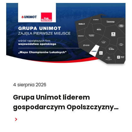
4 sierpnia 2026
Grupa Unimot liderem
gospodarczym Opolszczyzny
w raporcie "Pulsu Biznesu"
Czytaj dalej