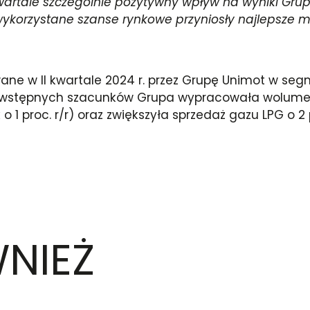
 kwartale szczególnie pozytywny wpływ na wyniki Gr
że wykorzystane szanse rynkowe przyniosły najlepsze 
ane w II kwartale 2024 r. przez Grupę Unimot w seg
g wstępnych szacunków Grupa wypracowała wolume
 1 proc. r/r) oraz zwiększyła sprzedaż gazu LPG o 2 pr
NIEŻ