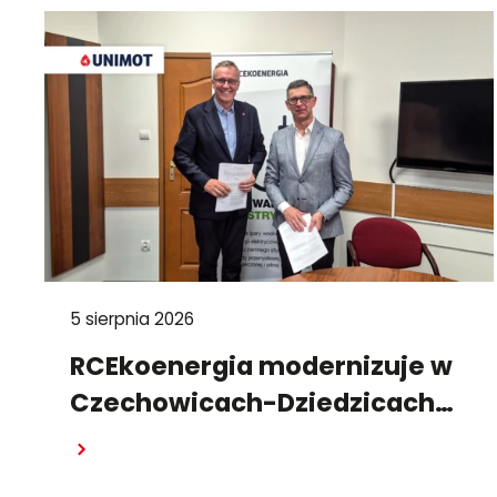
5 sierpnia 2026
RCEkoenergia modernizuje w
Czechowicach-Dziedzicach
system wytwarzania energii
Czytaj dalej
cieplnej