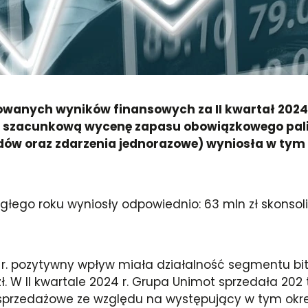
owanych wyników finansowych za II kwartał 202
 szacunkową wycenę zapasu obowiązkowego pali
dów oraz zdarzenia jednorazowe) wyniosła w tym 
głego roku wyniosły odpowiednio: 63 mln zł skonsol
4 r. pozytywny wpływ miała działalność segmentu bi
W II kwartale 2024 r. Grupa Unimot sprzedała 202 tys
przedażowe ze względu na występujący w tym okres