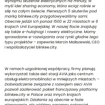
wynajmu skuterów elektrycznych na minuty, w
myśl idei sharing economy, która wciąż rośnie w
siłę na całym świecie. Pierwszych 5 skuterów pod
marką blinkee.city przygotowywaliśmy sami.
Obecnie jeździ ich ponad 1500 w 22 miastach w 6
krajach Unii Europejskiej. W naszej flocie znajdują
się także e-hulajnogi i rowery elektryczne. Mamy
sprawdzone e-rozwiązania oraz rynki głodne tego
typu projektów
– zapewnia Marcin Maliszewski, CEO
i współzałożyciel blinkee.city.
W ramach uzgodnionej współpracy, firmy planują
wykorzystać także sieć stacji AVIA jako centrum
obsługi elektromobilności w mniejszych miastach. –
Doświadczenie związane z rozwojem sieci AVIA
pozwoli zaoferować pakiet franczyzowy platformy
blinkee.city w Polsce oraz innych krajach
europejskich. Działania są obecnie w fazie
planowania, ale widzimy ogromny potencjał.