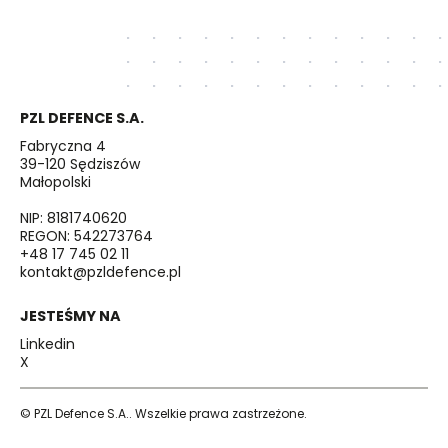
PZL DEFENCE S.A.
Fabryczna 4
39-120 Sędziszów
Małopolski
NIP: 8181740620
REGON: 542273764
+48 17 745 02 11
kontakt@pzldefence.pl
JESTEŚMY NA
Linkedin
X
© PZL Defence S.A.. Wszelkie prawa zastrzeżone.