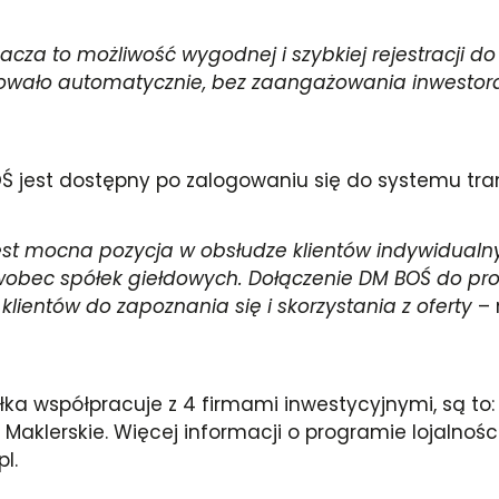
cza to możliwość wygodnej i szybkiej rejestracji do
powało automatycznie, bez zaangażowania inwesto
BOŚ jest dostępny po zalogowaniu się do systemu tr
st mocna pozycja w obsłudze klientów indywidualn
i wobec spółek giełdowych. Dołączenie DM BOŚ do p
entów do zapoznania się i skorzystania z oferty
– 
 współpracuje z 4 firmami inwestycyjnymi, są to: Bi
ro Maklerskie. Więcej informacji o programie lojaln
l.