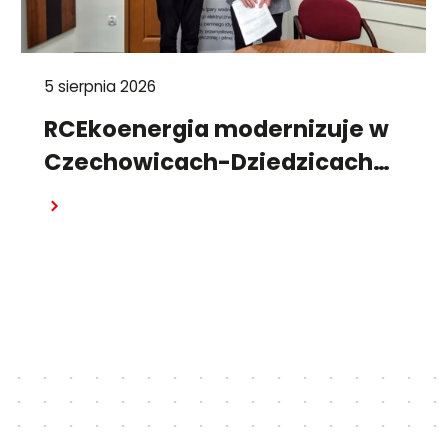
5 sierpnia 2026
RCEkoenergia modernizuje w
Czechowicach-Dziedzicach
system wytwarzania energii
Czytaj dalej
cieplnej