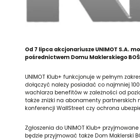
Od 7 lipca akcjonariusze UNIMOT S.A. m
pośrednictwem Domu Maklerskiego BOŚ S
UNIMOT Klub+ funkcjonuje w pełnym zakres
dołączyć należy posiadać co najmniej 100 
wachlarza benefitów w zależności od poziom
także zniżki na abonamenty partnerskich
konferencji WallStreet czy ochrona ubezp
Zgłoszenia do UNIMOT Klub+ przyjmowane s
będzie przyjmować także Dom Maklerski B