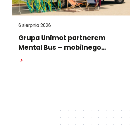
6 sierpnia 2026
Grupa Unimot partnerem
Mental Bus – mobilnego
punktu wsparcia
Czytaj dalej
psychologicznego