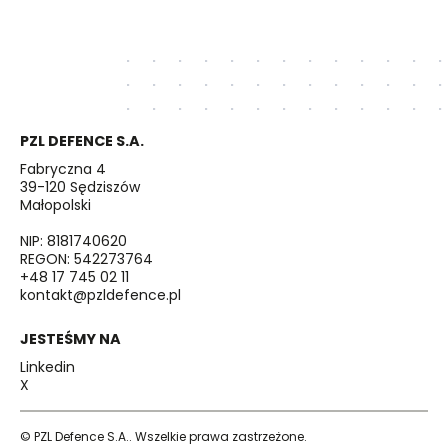
PZL DEFENCE S.A.
Fabryczna 4
39-120 Sędziszów
Małopolski
NIP: 8181740620
REGON: 542273764
+48 17 745 02 11
kontakt@pzldefence.pl
JESTEŚMY NA
Linkedin
X
© PZL Defence S.A.. Wszelkie prawa zastrzeżone.