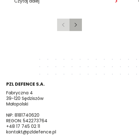
Czytaj dalej
Poprzedni
Następny
PZL DEFENCE S.A.
Fabryczna 4
39-120 Sędziszów
Małopolski
NIP: 8181740620
REGON: 542273764
+48 17 745 02 11
kontakt@pzldefence.pl