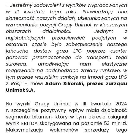
- Jesteśmy zadowoleni z wyników wypracowanych
w III kwartale tego roku. Potwierdzają one
skuteczność naszych działań, ukierunkowanych na
wzmacnianie pozycji Grupy Unimot w kluczowych
obszarach działalności. Jednym z
najistotniejszych przedsięwzięć podjętych w
ostatnim czasie było zabezpieczenie naszego
łańcucha dostaw gazu LPG poprzez czarter
gazowca przeznaczonego do transportu tego
surowca, umożliwiając nam elastyczne
reagowanie na nadchodzące zmiany rynkowe, w
tym przede wszystkim sankcje na import gazu LPG
z Rosji –
mówi
Adam Sikorski, prezes zarządu
Unimot S.A.
Na wyniki Grupy Unimot w III kwartale 2024
r. szczególnie pozytywny wpływ miała działalność
segmentu bitumen, który w tym okresie osiągnął
wynik EBITDA skorygowana na poziomie 53 mln zł.
Maksymalizacja wolumenów sprzedaży tego