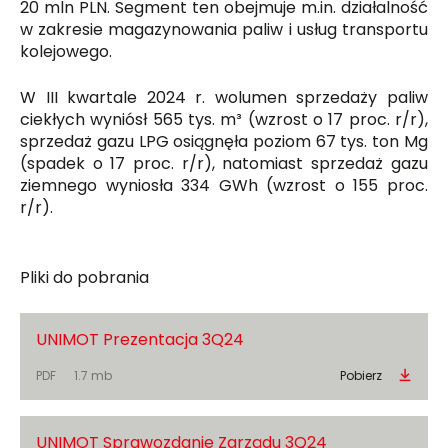
20 mln PLN. Segment ten obejmuje m.in. działalność
w zakresie magazynowania paliw i usług transportu
kolejowego.
W III kwartale 2024 r. wolumen sprzedaży paliw
ciekłych wyniósł 565 tys. m³ (wzrost o 17 proc. r/r),
sprzedaż gazu LPG osiągnęła poziom 67 tys. ton Mg
(spadek o 17 proc. r/r), natomiast sprzedaż gazu
ziemnego wyniosła 334 GWh (wzrost o 155 proc.
r/r).
Pliki do pobrania
UNIMOT Prezentacja 3Q24
PDF
1.7 mb
Pobierz
UNIMOT Sprawozdanie Zarządu 3Q24