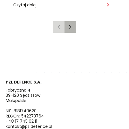
psychologicznego
Czytaj dalej
Poprzedni
Następny
PZL DEFENCE S.A.
Fabryczna 4
39-120 Sędziszów
Małopolski
NIP: 8181740620
REGON: 542273764
+48 17 745 02 11
kontakt@pzldefence.pl