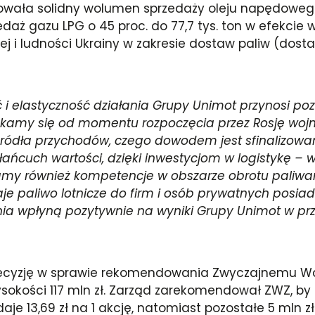
owała solidny wolumen sprzedaży oleju napędowego, 
przedaż gazu LPG o 45 proc. do 77,7 tys. ton w efek
j i ludności Ukrainy w zakresie dostaw paliw (dosta
 elastyczność działania Grupy Unimot przynosi pozy
ykamy się od momentu rozpoczęcia przez Rosję wojny
ródła przychodów, czego dowodem jest sfinalizowan
łańcuch wartości, dzięki inwestycjom w logistykę – 
my również kompetencje w obszarze obrotu paliwam
daje paliwo lotnicze do firm i osób prywatnych posia
nia wpłyną pozytywnie na wyniki Grupy Unimot w prz
ł decyzję w sprawie rekomendowania Zwyczajnemu 
sokości 117 mln zł. Zarząd zarekomendował ZWZ, by 
aje 13,69 zł na 1 akcję, natomiast pozostałe 5 mln 