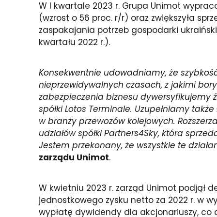
W I kwartale 2023 r. Grupa Unimot wyprac
(wzrost o 56 proc. r/r) oraz zwiększyła s
zaspakajania potrzeb gospodarki ukraińskie
kwartału 2022 r.).
Konsekwentnie udowadniamy, że szybkość i
nieprzewidywalnych czasach, z jakimi bor
zabezpieczenia biznesu dywersyfikujemy ź
spółki Lotos Terminale. Uzupełniamy także 
w branży przewozów kolejowych. Rozszerza
udziałów spółki Partners4Sky, która sprze
Jestem przekonany, że wszystkie te działa
zarządu Unimot
.
W kwietniu 2023 r. zarząd Unimot podją
jednostkowego zysku netto za 2022 r. w wy
wypłatę dywidendy dla akcjonariuszy, co d