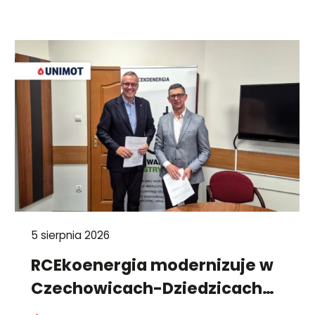
5 sierpnia 2026
RCEkoenergia modernizuje w
Czechowicach-Dziedzicach
system wytwarzania energii