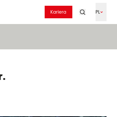
Szukaj
Kariera
PL
Szukaj
r.