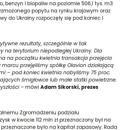
benzyn i biopaliw na poziomie 506,1 tys. m3
cie wzmożonego popytu na rynku krajowym oraz
wy do Ukrainy rozpoczęły się pod koniec I
tywne rezultaty, szczególnie w tak
 na terytorium niepodległej Ukrainy. Dla
a na początku kwietnia transakcja przejęcia
w marcu przejęliśmy spółkę Olavion działającą
i – pod koniec kwietnia nabyliśmy 75 proc.
dających śmigłowce lub małe statki powietrzne.
yszłości
– mówi
Adam Sikorski, prezes
Walnemu Zgromadzeniu podziału
zysk w kwocie 112 mln zł przeznaczony był na
zł przeznaczone było na kapitał zapasowy. Rada