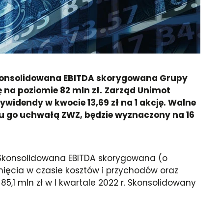
 Skonsolidowana EBITDA skorygowana Grupy
 na poziomie 82 mln zł.
Zarząd Unimot
idendy w kwocie 13,69 zł na 1 akcję. Walne
iu go uchwałą ZWZ, będzie wyznaczony na 16
 Skonsolidowana EBITDA skorygowana (o
ęcia w czasie kosztów i przychodów oraz
85,1 mln zł w I kwartale 2022 r. Skonsolidowany