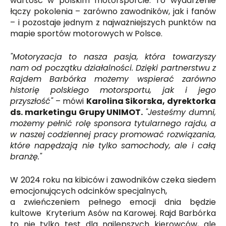
wartość w polskim motorsporcie. To wydarzenie
łączy pokolenia – zarówno zawodników, jak i fanów
– i pozostaje jednym z najważniejszych punktów na
mapie sportów motorowych w Polsce.
"Motoryzacja to nasza pasja, która towarzyszy
nam od początku działalności. Dzięki partnerstwu z
Rajdem Barbórka możemy wspierać zarówno
historię polskiego motorsportu, jak i jego
przyszłość"
– mówi
Karolina Sikorska, dyrektorka
ds. marketingu Grupy UNIMOT.
"Jesteśmy dumni,
możemy pełnić rolę sponsora tytularnego rajdu, a
w naszej codziennej pracy promować rozwiązania,
które napędzają nie tylko samochody, ale i całą
branżę."
W 2024 roku na kibiców i zawodników czeka siedem
emocjonujących odcinków specjalnych,
a zwieńczeniem pełnego emocji dnia będzie
kultowe Kryterium Asów na Karowej. Rajd Barbórka
to nie tylko test dla najlepszych kierowców, ale