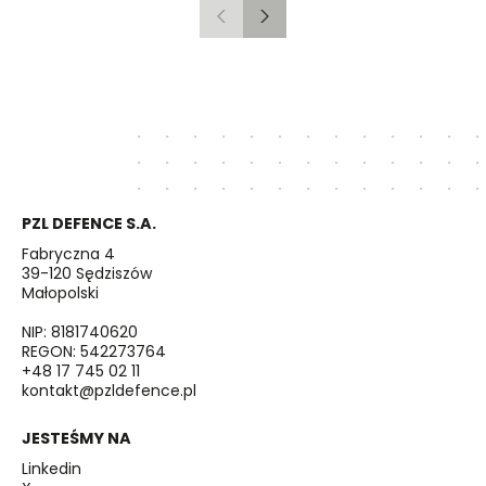
Poprzedni
Następny
PZL DEFENCE S.A.
Fabryczna 4
39-120 Sędziszów
Małopolski
NIP: 8181740620
REGON: 542273764
+48 17 745 02 11
kontakt@pzldefence.pl
JESTEŚMY NA
Linkedin