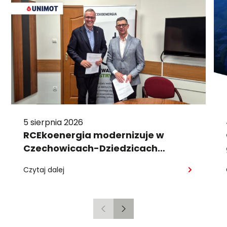
5 sierpnia 2026
RCEkoenergia modernizuje w
Czechowicach-Dziedzicach
system wytwarzania energii
Czytaj dalej
cieplnej
Poprzedni
Następny