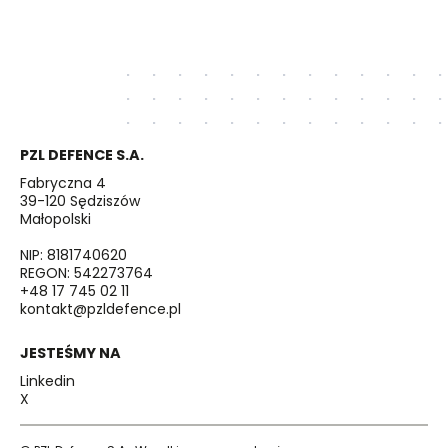
PZL DEFENCE S.A.
Fabryczna 4
39-120 Sędziszów
Małopolski
NIP: 8181740620
REGON: 542273764
+48 17 745 02 11
kontakt@pzldefence.pl
JESTEŚMY NA
Linkedin
X