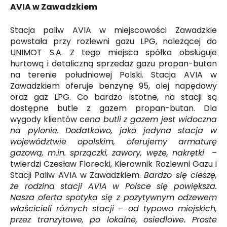
AVIA w Zawadzkiem
Stacja paliw AVIA w miejscowości Zawadzkie
powstała przy rozlewni gazu LPG, należącej do
UNIMOT S.A. Z tego miejsca spółka obsługuje
hurtową i detaliczną sprzedaż gazu propan-butan
na terenie południowej Polski. Stacja AVIA w
Zawadzkiem oferuje benzynę 95, olej napędowy
oraz gaz LPG. Co bardzo istotne, na stacji są
dostępne butle z gazem propan-butan. Dla
wygody klientów c
ena butli z gazem jest widoczna
na pylonie. Dodatkowo, jako jedyna stacja w
województwie opolskim, oferujemy armaturę
gazową, m.in. sprzączki, zawory, węże, nakrętki
–
twierdzi Czesław Florecki, Kierownik Rozlewni Gazu i
Stacji Paliw AVIA w Zawadzkiem.
Bardzo się cieszę,
że rodzina stacji AVIA w Polsce się powiększa.
Nasza oferta spotyka się z pozytywnym odzewem
właścicieli różnych stacji – od typowo miejskich,
przez tranzytowe, po lokalne, osiedlowe. Proste