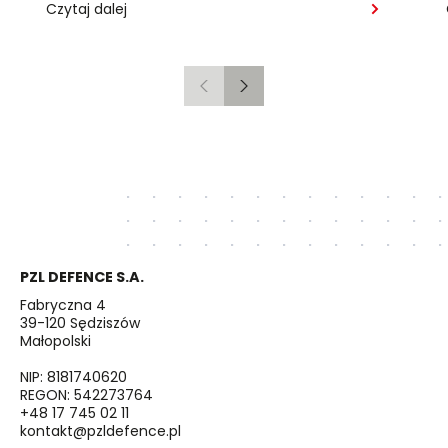
Czytaj dalej
Poprzedni
Następny
PZL DEFENCE S.A.
Fabryczna 4
39-120 Sędziszów
Małopolski
NIP: 8181740620
REGON: 542273764
+48 17 745 02 11
kontakt@pzldefence.pl