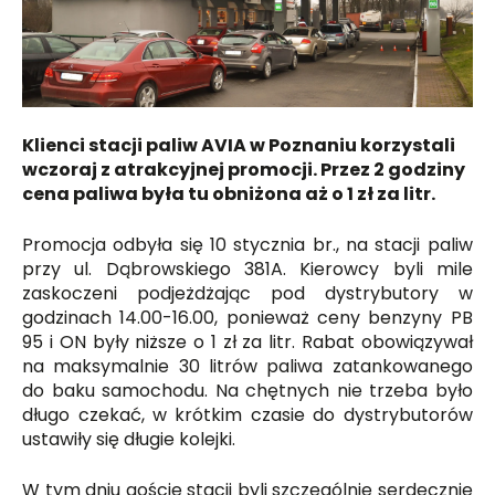
Klienci stacji paliw AVIA w Poznaniu korzystali
wczoraj z atrakcyjnej promocji. Przez 2 godziny
cena paliwa była tu obniżona aż o 1 zł za litr.
Promocja odbyła się 10 stycznia br., na stacji paliw
przy ul. Dąbrowskiego 381A. Kierowcy byli mile
zaskoczeni podjeżdżając pod dystrybutory w
godzinach 14.00-16.00, ponieważ ceny benzyny PB
95 i ON były niższe o 1 zł za litr. Rabat obowiązywał
na maksymalnie 30 litrów paliwa zatankowanego
do baku samochodu. Na chętnych nie trzeba było
długo czekać, w krótkim czasie do dystrybutorów
ustawiły się długie kolejki.
W tym dniu goście stacji byli szczególnie serdecznie