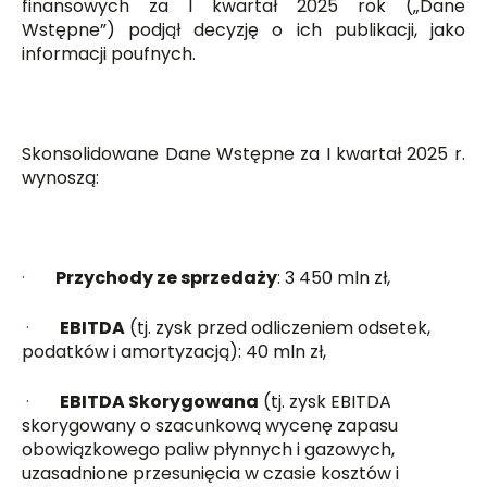
finansowych za I kwartał 2025 rok („Dane
Wstępne”) podjął decyzję o ich publikacji, jako
informacji poufnych.
Skonsolidowane Dane Wstępne za I kwartał 2025 r.
wynoszą:
·
Przychody ze sprzedaży
: 3 450 mln zł,
·
EBITDA
(tj. zysk przed odliczeniem odsetek,
podatków i amortyzacją): 40 mln zł,
·
EBITDA Skorygowana
(tj. zysk EBITDA
skorygowany o szacunkową wycenę zapasu
obowiązkowego paliw płynnych i gazowych,
uzasadnione przesunięcia w czasie kosztów i