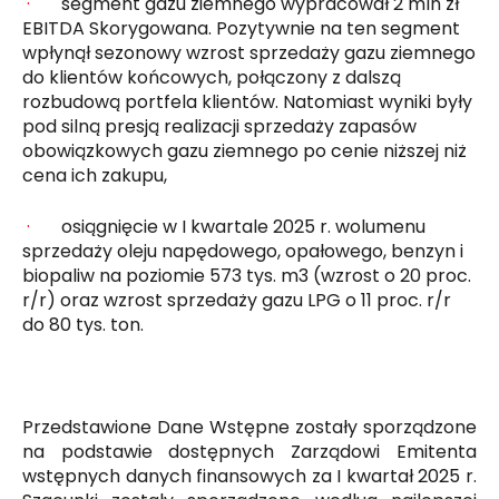
·
segment gazu ziemnego wypracował 2 mln zł
EBITDA Skorygowana. Pozytywnie na ten segment
wpłynął sezonowy wzrost sprzedaży gazu ziemnego
do klientów końcowych, połączony z dalszą
rozbudową portfela klientów. Natomiast wyniki były
pod silną presją realizacji sprzedaży zapasów
obowiązkowych gazu ziemnego po cenie niższej niż
cena ich zakupu,
·
osiągnięcie w I kwartale 2025 r. wolumenu
sprzedaży oleju napędowego, opałowego, benzyn i
biopaliw na poziomie 573 tys. m3 (wzrost o 20 proc.
r/r) oraz wzrost sprzedaży gazu LPG o 11 proc. r/r
do 80 tys. ton.
Przedstawione Dane Wstępne zostały sporządzone
na podstawie dostępnych Zarządowi Emitenta
wstępnych danych finansowych za I kwartał 2025 r.