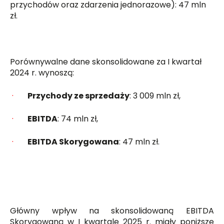
przychodów oraz zdarzenia jednorazowe): 47 mln
zł.
Porównywalne dane skonsolidowane za I kwartał
2024 r. wynoszą:
·
Przychody ze sprzedaży
: 3 009 mln zł,
·
EBITDA
: 74 mln zł,
·
EBITDA Skorygowana
: 47 mln zł.
Główny wpływ na skonsolidowaną EBITDA
Skorygowaną w I kwartale 2025 r. miały poniższe