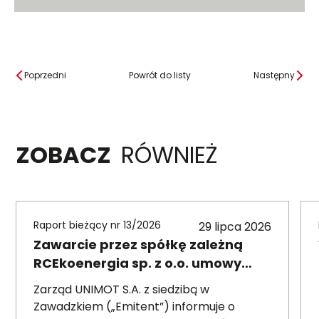
Poprzedni
Powrót do listy
Następny
ZOBACZ
RÓWNIEŻ
Raport bieżący nr 13/2026
29 lipca 2026
Zawarcie przez spółkę zależną
RCEkoenergia sp. z o.o. umowy
wieloletniej na sprzedaż ciepła do
Zarząd UNIMOT S.A. z siedzibą w
miasta Czechowice-Dziedzice
Zawadzkiem („Emitent”) informuje o