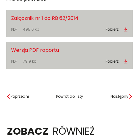
Załącznik nr 1 do RB 62/2014
PDF
495.6 kb
Pobierz
Wersja PDF raportu
PDF
79.9 kb
Pobierz
Poprzedni
Powrót do listy
Następny
ZOBACZ
RÓWNIEŻ