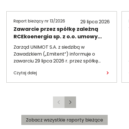
Raport bieżący nr 13/2026
29 lipca 2026
Zawarcie przez spółkę zależną
RCEkoenergia sp. z o.o. umowy
wieloletniej na sprzedaż ciepła do
Zarząd UNIMOT S.A. z siedzibą w
miasta Czechowice-Dziedzice
Zawadzkiem („Emitent”) informuje o
zawarciu 29 lipca 2026 r. przez spółkę
zależną – RCEkoenergia sp. z o.o. („RCE”) –
Czytaj dalej
wieloletniej umowy sprzedaży ciepła z
Przedsiębiorstwem Inżynierii Miejskiej sp. z
o.o. z siedzibą w Czechowicach-
Dziedzicach („PIM”), dotyczącej sprzedaży
ciepła do miasta Czechowice-Dziedzice
Poprzedni
Następny
przez RCE („Umowa”).
Zobacz wszystkie raporty bieżące