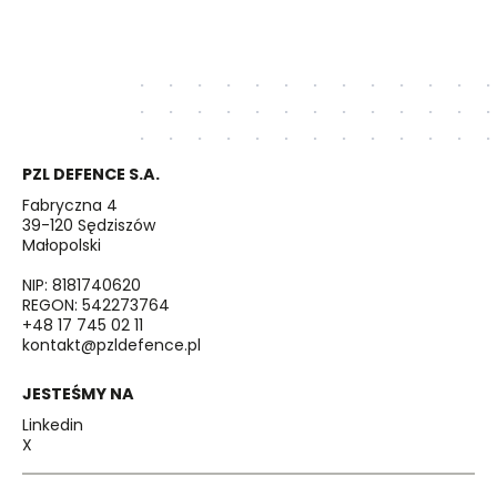
PZL DEFENCE S.A.
Fabryczna 4
39-120 Sędziszów
Małopolski
NIP: 8181740620
REGON: 542273764
+48 17 745 02 11
kontakt@pzldefence.pl
JESTEŚMY NA
Linkedin
X