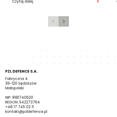
Czytaj dalej
Poprzedni
Następny
PZL DEFENCE S.A.
Fabryczna 4
39-120 Sędziszów
Małopolski
NIP: 8181740620
REGON: 542273764
+48 17 745 02 11
kontakt@pzldefence.pl