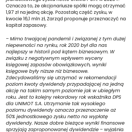
Oznacza to, że akcjonariusze spółki mogą otrzymać
1,97 zł na jedną akcję. Pozostałą część zysku, w
kwocie 16,1 mln zł, Zarząd proponuje przeznaczyć na
kapitał zapasowy.
–
Mimo trwającej pandemii i związanej z tym dużej
niepewności na rynku, rok 2020 był dla nas
najlepszy w historii pod kątem biznesowym. W
związku z negatywnym wpływem wyceny
księgowej zapasów obowiązkowych, wyniki
księgowe były niższe niż biznesowe.
Zdecydowaliśmy się utrzymać w rekomendacji
poziom kwoty dywidendy przypadającej na jedną
akcję na takim samym poziomie jak w ubiegłym
roku. Jest to kolejny rekordowy rok wskaźnika DPS
dla UNIMOT S.A. Utrzymanie tak wysokiego
poziomu dywidendy oznacza przeznaczenie aż
50% jednostkowego zysku netto na wypłatę
dywidendy. Nasze dobre bieżące wyniki finansowe
sprzyjają zaproponowanej dywidendzie
– wyjaśnia