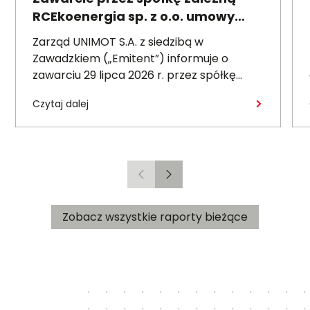
RCEkoenergia sp. z o.o. umowy
wieloletniej na sprzedaż ciepła do
Zarząd UNIMOT S.A. z siedzibą w
miasta Czechowice-Dziedzice
Zawadzkiem („Emitent”) informuje o
zawarciu 29 lipca 2026 r. przez spółkę
zależną – RCEkoenergia sp. z o.o. („RCE”) –
Czytaj dalej
wieloletniej umowy sprzedaży ciepła z
Przedsiębiorstwem Inżynierii Miejskiej sp. z
o.o. z siedzibą w Czechowicach-
Dziedzicach („PIM”), dotyczącej sprzedaży
ciepła do miasta Czechowice-Dziedzice
Poprzedni
Następny
przez RCE („Umowa”).
Zobacz wszystkie raporty bieżące