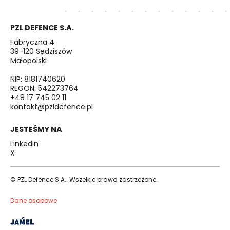
PZL DEFENCE S.A.
Fabryczna 4
39-120 Sędziszów
Małopolski
NIP: 8181740620
REGON: 542273764
+48 17 745 02 11
kontakt@pzldefence.pl
JESTEŚMY NA
Linkedin
X
© PZL Defence S.A.. Wszelkie prawa zastrzeżone.
Dane osobowe