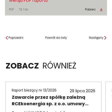
Wersja PDF raportu
PDF
78.1 kb
Pobierz
Poprzedni
Powrót do listy
Następny
ZOBACZ
RÓWNIEŻ
Raport bieżący nr 13/2026
29 lipca 2026
Zawarcie przez spółkę zależną
RCEkoenergia sp. z o.o. umowy
wieloletniej na sprzedaż ciepła do