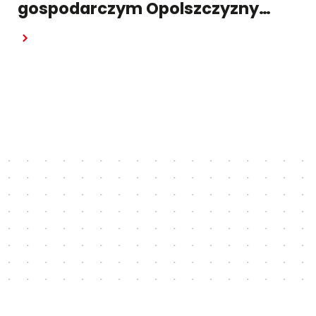
gospodarczym Opolszczyzny
w raporcie "Pulsu Biznesu"