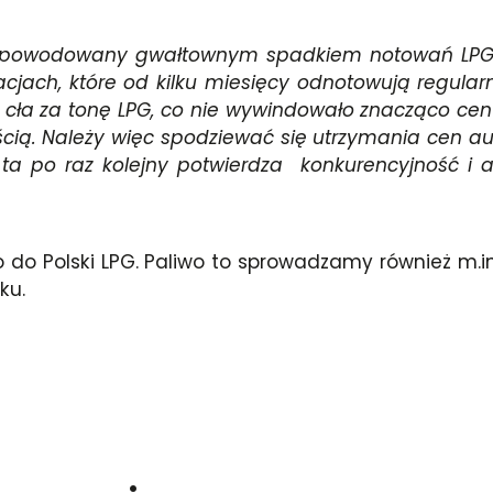
 spowodowany gwałtownym spadkiem notowań LPG
cjach, które od kilku miesięcy odnotowują regular
ów cła za tonę LPG, co nie wywindowało znacząco c
cią. Należy więc spodziewać się utrzymania cen a
ja ta po raz kolejny potwierdza konkurencyjność i
do Polski LPG. Paliwo to sprowadzamy również m.in. z
ku.