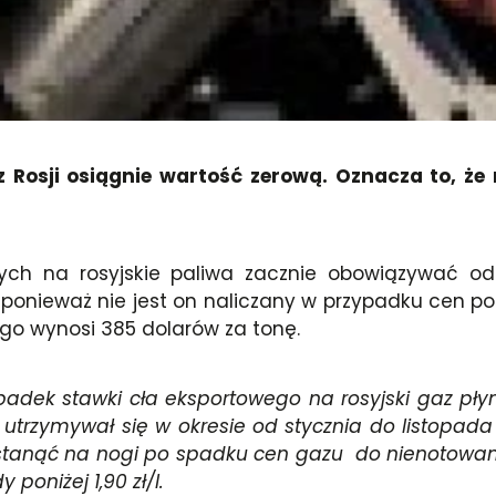
z Rosji osiągnie wartość zerową. Oznacza to, że
ch na rosyjskie paliwa zacznie obowiązywać od l
ponieważ nie jest on naliczany w przypadku cen pon
go wynosi 385 dolarów za tonę.
spadek stawki cła eksportowego na rosyjski gaz pł
a utrzymywał się w okresie od stycznia do listopad
anąć na nogi po spadku cen gazu do nienotowanego
poniżej 1,90 zł/l.