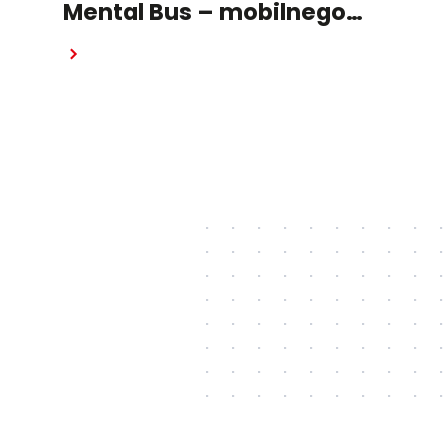
Mental Bus – mobilnego
punktu wsparcia
Czytaj dalej
psychologicznego