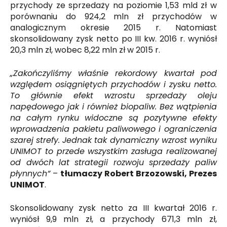
przychody ze sprzedaży na poziomie 1,53 mld zł w
porównaniu do 924,2 mln zł przychodów w
analogicznym okresie 2015 r. Natomiast
skonsolidowany zysk netto po III kw. 2016 r. wyniósł
20,3 mln zł, wobec 8,22 mln zł w 2015 r.
„Zakończyliśmy właśnie rekordowy kwartał pod
względem osiągniętych przychodów i zysku netto.
To głównie efekt wzrostu sprzedaży oleju
napędowego jak i również biopaliw. Bez wątpienia
na całym rynku widoczne są pozytywne efekty
wprowadzenia pakietu paliwowego i ograniczenia
szarej strefy. Jednak tak dynamiczny wzrost wyniku
UNIMOT to przede wszystkim zasługa realizowanej
od dwóch lat strategii rozwoju sprzedaży paliw
płynnych”
–
tłumaczy Robert Brzozowski, Prezes
UNIMOT
.
Skonsolidowany zysk netto za III kwartał 2016 r.
wyniósł 9,9 mln zł, a przychody 671,3 mln zł,