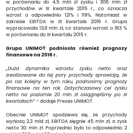
w porównaniu do 4,5 mln zł zysku i 306 mln zł
przychodów w III kwartale 2015 r., co oznacza
wzrost o odpowiednio 121% i 119%. Natomiast w
zakresie EBITDA w III kwartale 2016 r. Grupa
wypracowała 13,9 mln zł, co stanowi wzrost o 183 %
w porównaniu do III kwartału 2015 r.
Grupa UNIMOT podniosła również prognozy
finansowe na 2016 r.
„Duża dynamika wzrostu zysku netto oraz
zrealizowane do tej pory przychody sprawiają, że
po raz kolejny w tym roku, podnosimy prognozy
finansowe na ten rok. Dotychczasowy cel zysku
netto na poziomie 20 mln zł osiągnęliśmy po III
kwartałach”
– dodaje Prezes UNIMOT.
Obecnie UNIMOT spodziewa się, że przychody
wyniosą 2,3 mld zł, EBITDA sięgnie 45 mln zł, a zysk
netto 30 mln zł. Poprzednio było to odpowiednio 2