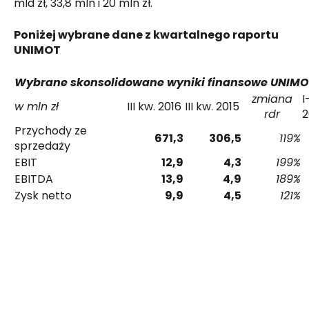
mld zł, 33,8 mln i 20 mln zł.
Poniżej wybrane dane z kwartalnego raportu
UNIMOT
Wybrane skonsolidowane wyniki finansowe UNIMO
zmiana
I
w mln zł
III kw. 2016
III kw. 2015
rdr
2
Przychody ze
671,3
306,5
119%
sprzedaży
EBIT
12,9
4,3
199%
EBITDA
13,9
4,9
189%
Zysk netto
9,9
4,5
121%