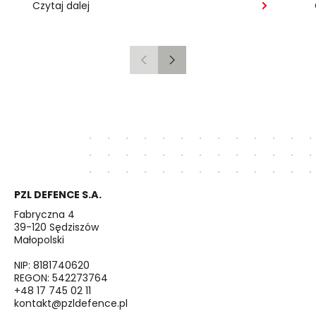
Czytaj dalej
Poprzedni
Następny
PZL DEFENCE S.A.
Fabryczna 4
39-120 Sędziszów
Małopolski
NIP: 8181740620
REGON: 542273764
+48 17 745 02 11
kontakt@pzldefence.pl