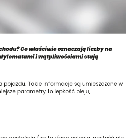
chodu? Co właściwie oznaczają liczby na
 dylematami i wątpliwościami stają
ta pojazdu. Takie informacje są umieszczone w
iejsze parametry to lepkość oleju,
ego gęstością (są to różne pojęcia, gęstość nie