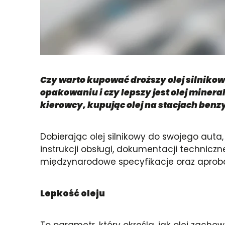
Czy warto kupować droższy olej silnikow
opakowaniu i czy lepszy jest olej miner
kierowcy, kupując olej na stacjach benz
Dobierając olej silnikowy do swojego aut
instrukcji obsługi, dokumentacji techniczn
międzynarodowe specyfikacje oraz aprob
Lepkość oleju
To parametr, który określa, jak olej zacho