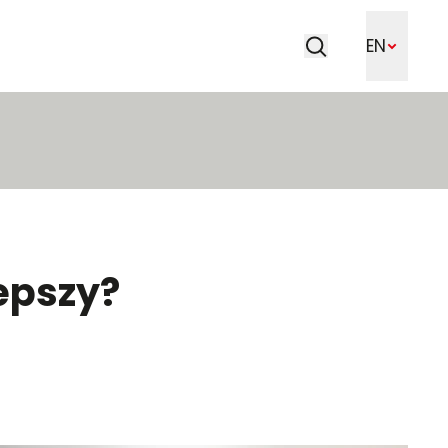
Search
EN
Search
epszy?