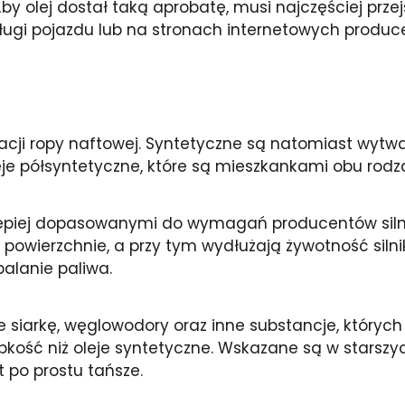
 Aby olej dostał taką aprobatę, musi najczęściej prz
sługi pojazdu lub na stronach internetowych produc
nacji ropy naftowej. Syntetyczne są natomiast wytw
eje półsyntetyczne, które są mieszkankami obu rodza
ajlepiej dopasowanymi do wymagań producentów sil
owierzchnie, a przy tym wydłużają żywotność silnika
alanie paliwa.
 siarkę, węglowodory oraz inne substancje, których 
lepkość niż oleje syntetyczne. Wskazane są w starszy
st po prostu tańsze.