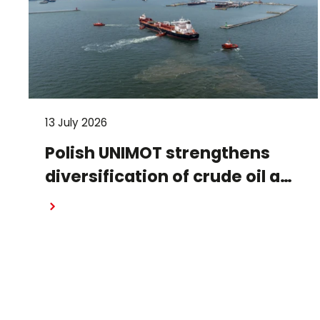
13 July 2026
Polish UNIMOT strengthens
diversification of crude oil and
fuel supplies for the region:
Read more
South American crude
shipped via Gdańsk to
Schwedt