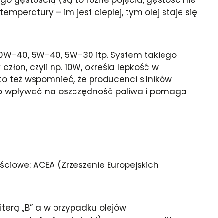
mperatury – im jest cieplej, tym olej staje się
10W-40, 5W-40, 5W-30 itp. System takiego
złon, czyli np. 10W, określa lepkość w
to też wspomnieć, że producenci silników
to wpływać na oszczędność paliwa i pomaga
ściowe: ACEA (Zrzeszenie Europejskich
iterą „B” a w przypadku olejów