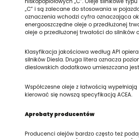
niskopopiołowych „C”. Oleje silnikowe typu
„C” i są zalecane do stosowania w pojazdac
oznaczenia wchodzi cyfra oznaczająca okr
energooszczędne oleje o przedłużonej trw
oleje o przedłużonej trwałości do silnik
Klasyfikacja jakościowa według API opiera
silników Diesla. Druga litera oznacza pozio
dieslowskich dodatkowo umieszczana jest
Współczesne oleje z łatwością wypełniają 
kierować się nowszą specyfikacją ACEA.
Aprobaty producentów
Producenci olejów bardzo często też poda