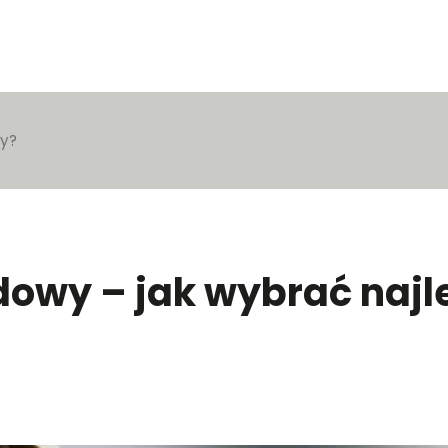
zy?
owy – jak wybrać najl