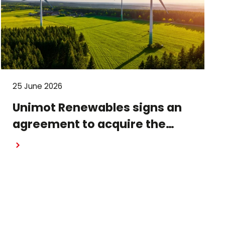
25 June 2026
Unimot Renewables signs an
agreement to acquire the
Gostynin wind farm – the first
project in the portfolio of the
Unimot Group’s IPP platform