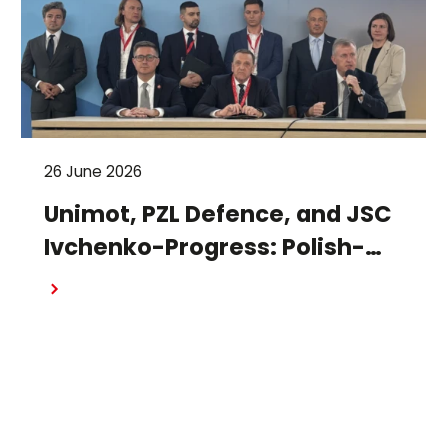
26 June 2026
Unimot, PZL Defence, and JSC
Ivchenko-Progress: Polish-
Ukrainian cooperation on the
Read more
design and production of
small turbojet engines