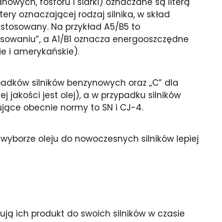
nowych, fosforu i siarki) oznaczane są literą
ery oznaczającej rodzaj silnika, w skład
 stosowany. Na przykład A5/B5 to
asowaniu”, a A1/B1 oznacza energooszczędne
e i amerykańskie).
ypadków silników benzynowych oraz „C” dla
 jakości jest olej), a w przypadku silników
ące obecnie normy to SN i CJ-4.
 wyborze oleju do nowoczesnych silników lepiej
ą ich produkt do swoich silników w czasie