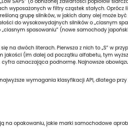
 „Low SAPS” (o obniżonej zawartości popiołów siarcza
h wyposażonych w filtry cząstek stałych. Oprócz lit
eśloną grupę silników, w jakich dany olej może być
ałości do wysokowydajnych silników o „ciasnym sp
ów o „ciasnym spasowaniu” (nowe samochody japoński
 się na dwóch literach. Pierwsza z nich to „S” w prz
m jakości (im dalej od początku alfabetu, tym wyższej
 cyfra oznaczająca podnormę. Najnowsze obowiązuj
najwyższe wymagania klasyfikacji API, dlatego przy
ją na opakowaniu, jakie marki samochodowe aprobuj