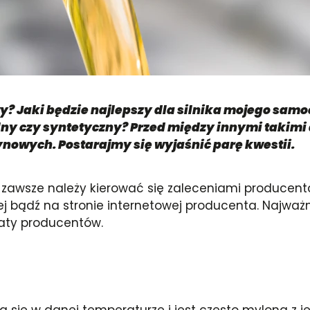
y? Jaki będzie najlepszy dla silnika mojego samo
alny czy syntetyczny? Przed między innymi takimi
ynowych. Postarajmy się wyjaśnić parę kwestii.
a, zawsze należy kierować się zaleceniami producen
ej bądź na stronie internetowej producenta. Najważn
aty producentów.
wa się w danej temperaturze i jest często mylona z j