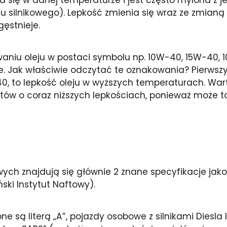
silnikowego). Lepkość zmienia się wraz ze zmianą te
gęstnieje.
niu oleju w postaci symbolu np. 10W-40, 15W-40, 
. Jak właściwie odczytać te oznakowania? Pierwszy c
40, to lepkość oleju w wyższych temperaturach. War
ów o coraz niższych lepkościach, ponieważ może 
ych znajdują się głównie 2 znane specyfikacje jako
ki Instytut Naftowy).
ą literą „A”, pojazdy osobowe z silnikami Diesla l